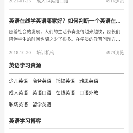
2021-01-23
成人L4英语口语
4516浏览
亲子英语在线学英语哪家好呢？亲子英语在线学英语哪家
好，说说我推荐阿卡索外教网的理由：1）阿卡索有着优质
的欧美外教团，他们的外教是全欧美挑选，还要有五年以
英语在线学英语哪家好？如何判断一个英语在线学习机构靠不靠谱呢？
上教学经验和专业培训，而且他们的外教都是有国际双认
随着社会的发展，人们的生活节奏变得越来越快，家长们
证的教育资格的，在口语方面对学员进行各方面的引导，
陪伴学生的时间也随之少了很多。在学员的教育问题方
完全不用担心学员的口语。阿卡索外教网，
面，在线学习成为众多家长的选择。可是英语在线学英语
2018-10-20
培训机构
4979浏览
机构有很多，英语在线学英语哪家好？如何判断一家英语
在线学英语机构靠谱不靠谱呢？
英语学习资源
少儿英语
商务英语
托福英语
雅思英语
成人英语
英语口语
在线英语
口语外教
职场英语
留学英语
英语学习博客