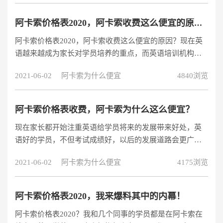
阿卡索价格表2020，阿卡索收费这么便宜的原因？
阿卡索价格表2020，阿卡索收费这么便宜的原因？现在英
语越来越成为家长对学员培养的重点，而英语培训机构也
是如雨后春笋一般出现，价格也是有高有低，而一些机构
2021-06-02
阿卡索为什么便宜
4840浏览
的价格并不透明。作为精明的消费者，在选择机构的时候
当然不仅仅只考虑价格因素，还要看教学效果，课堂氛围
和服务等。阿卡索价格表2020，阿卡索收费这么便宜的原
阿卡索价格表收费，阿卡索为什么这么便宜？
因？首先我推荐一家经过多方面对比后才决定选择的机构
现在家长都开始注重英语给学员将来的发展带来好处，英
阿卡索外教网，周围不少家长朋友给学员报名学习后都很
语好的学员，不但考试成绩好，以后的发展道路会更广
推荐。阿卡索外教网专注于在线外教
阔。应为家长们开始重视学员学英语的重要性，市面上也
2021-06-02
阿卡索为什么便宜
4175浏览
顺应家长的需求出现了很多英语培训机构。在这里我给大
家分享一下自家学员报过课的阿卡索价格表收费的最新标
准，阿卡索为什么这么便宜？下面来简单说说~~家长先听
阿卡索价格表2020，我来爆料其中的内幕！
听免费体验课：
阿卡索价格表2020？我和几个同事的学员都是在阿卡索在
【https://www.acadsoc.com.cn/SEO/childrenTG-C1.htm?