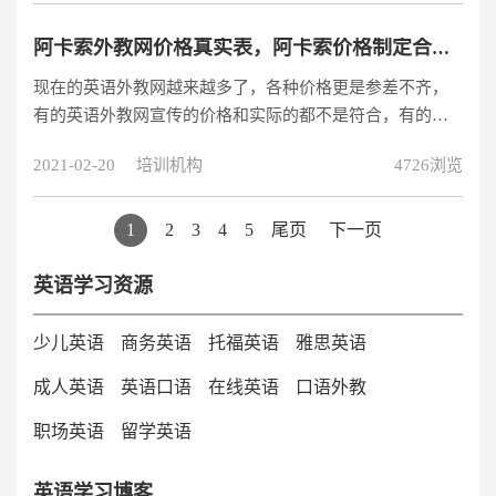
阿卡索外教网价格真实表，阿卡索价格制定合理安排吗？
现在的英语外教网越来越多了，各种价格更是参差不齐，
有的英语外教网宣传的价格和实际的都不是符合，有的甚
至在交了钱后，让学员交其它的费用，导致这个行业发展
2021-02-20
培训机构
4726浏览
有点不健康。
1
2
3
4
5
尾页
下一页
英语学习资源
少儿英语
商务英语
托福英语
雅思英语
成人英语
英语口语
在线英语
口语外教
职场英语
留学英语
英语学习博客