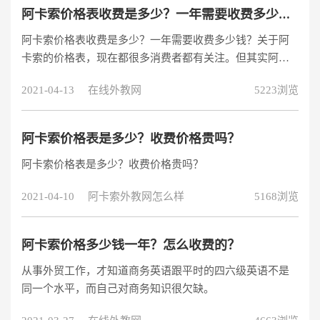
授课上面，其中像阿卡索成为很多家长首选的品牌，下面
阿卡索价格表收费是多少？一年需要收费多少钱？
我就来说说阿卡索价格表收费是多少，详情如下。先给你
阿卡索价格表收费是多少？一年需要收费多少钱？关于阿
分享一节课免费试听课地址：
卡索的价格表，现在都很多消费者都有关注。但其实阿卡
https://www.acadsoc.com.cn/SEO/lp
索外教网的资费并不是统一的，它有分为国际月卡套餐和
2021-04-13
在线外教网
5223浏览
次卡套餐，一般不同的套餐资费收费也是不一样的。所以
今天我就带领大家一起来了解一下阿卡索价格资费，看看
阿卡索的价格表收费是多少以及一年需要收费的价格，希
阿卡索价格表是多少？收费价格贵吗？
望对大家有用。
阿卡索价格表是多少？收费价格贵吗？
2021-04-10
阿卡索外教网怎么样
5168浏览
阿卡索价格多少钱一年？怎么收费的？
从事外贸工作，才知道商务英语跟平时的四六级英语不是
同一个水平，而自己对商务知识很欠缺。