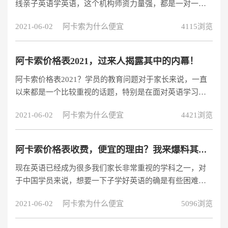
线亲子英语学英语，这个机构师资力量强，都是一对一授
search=493806
课，学员学习起来也有兴趣。学英语有效果，我觉得还不
2021-06-02
阿卡索为什么便宜
4115浏览
错，并且因为我懂一点英语嘛，听他们家的外教口音还不
错,自主研发的亲子英语课程是针对3到15岁的学员。通过网
上了解，网友推荐最多的是阿卡索外教网，只要是因为口
阿卡索价格表2021，过来人揭露其中的内幕！
碑好，性价比高，下面了解下阿卡索外教网收费2020最新
阿卡索价格表2021？学员的教育问题对于家长来说，一直
价目表。
以来都是一个比较重视的话题，特别是在面对英语学习方
面，很多家长更是不余遗力想方设法的让自己的学员，在
2021-06-02
阿卡索为什么便宜
4421浏览
英语方面得到提高，而对于学员来说，一般的课堂学习，
只能是单纯的提高学员成绩而已，如果家长要真的想为了
学员的未来考虑的话，都会在课余时间帮学员找一个培训
阿卡索价格表收费，便宜的理由？我来爆料其中的真实内幕
班从而练习口语和提高英语兴趣的。先给大家分享一节免
现在英语已经成为很多我们家长非常重视的学科之一，对
费试听课：https://www.acadsoc.com.cn/SEO/lp-LHY2
于中国学员来说，想要一下子学好英语的确是有些困难
的，毕竟是第二语言，尤其是缺乏语言环境的学员来说，
2021-06-02
阿卡索为什么便宜
5096浏览
想要和外国学员一样可以一口流利的英语，也是非常困难
的。因此很多的家长都将目光放在了各种各样不同的英语