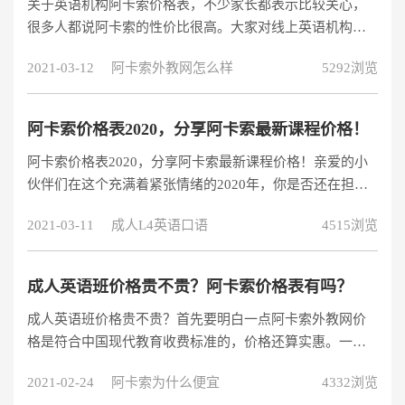
关于英语机构阿卡索价格表，不少家长都表示比较关心，
很多人都说阿卡索的性价比很高。大家对线上英语机构的
价格也不是特别了解，每个机构价格高低总是会不一样
2021-03-12
阿卡索外教网怎么样
5292浏览
的，看了一下阿卡索亲子英语价格表也彻底引起了我对它
的兴趣。今天就来聊聊关于阿卡索亲子英语价格表的事
情。阿卡索外教网课程全面、多样化，具有多重选择性。
阿卡索价格表2020，分享阿卡索最新课程价格！
有雅思托福口语课程，商务英语，外贸英语，日常口语，
阿卡索价格表2020，分享阿卡索最新课程价格！亲爱的小
亲子英语，基础英语，休闲英语，综合英语等等，还有私
伙伴们在这个充满着紧张情绪的2020年，你是否还在担心
人订制课程，能充分满足学习者的个性化需求，提
工作不保，老板要跑？你是否还在担心花呗没还，房贷催
2021-03-11
成人L4英语口语
4515浏览
人老？你是否还是踌躇满志的想要提升自己，但是却又担
心高昂的费用自己承担不起？现在作为老学员我来告诉你
阿卡索价格表2020已经出来了，用优廉的价格为自己和家
成人英语班价格贵不贵？阿卡索价格表有吗？
人寻找全面又优质的课程。
成人英语班价格贵不贵？首先要明白一点阿卡索外教网价
格是符合中国现代教育收费标准的，价格还算实惠。一年
收费是七千左右，包括360节课，一节课25分钟。我自己也
2021-02-24
阿卡索为什么便宜
4332浏览
报了一节试听课，现在来说一下我对阿卡索价格的看法。