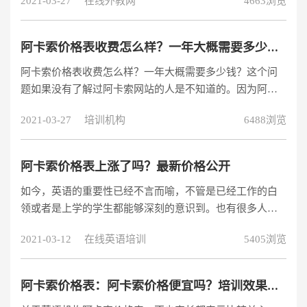
2021-03-27
在线外教网
4663浏览
阿卡索价格表收费怎么样？一年大概需要多少钱？
阿卡索价格表收费怎么样？一年大概需要多少钱？这个问
题如果没有了解过阿卡索网站的人是不知道的。因为阿卡
索的资费不是统一的，阿卡索会分为月卡套餐和次卡套
2021-03-27
培训机构
6488浏览
餐，不同的套餐收费自然是不同，在我没报名培训过阿卡
索课程之前，我也不知道。现在既然有人想了解下这个问
题，那么小编今天就给大家说说阿卡索价格表，告诉大家
阿卡索价格表上涨了吗？最新价格公开
阿卡索是怎么收费的，一年的话需要的费用是多少，给大
如今，英语的重要性已经不言而喻，不管是已经工作的白
家参考参考。
领或者是上学的学生都能够深刻的意识到。也有很多人开
始了自己的英语学习之路，阿卡索在线英语学习凭借着灵
2021-03-12
在线英语培训
5405浏览
活方便、性价比高的特点成为了大多数人的选择。不知道
阿卡索价格表收费贵不贵？价格涨幅大不大？
阿卡索价格表：阿卡索价格便宜吗？培训效果如何？