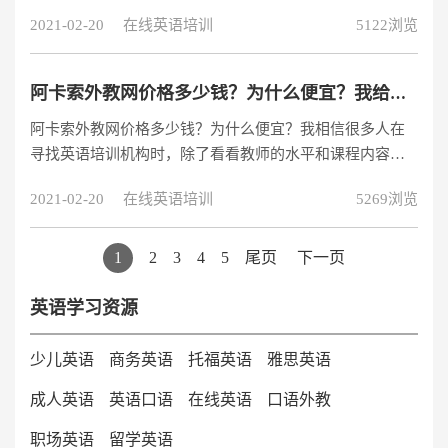
卡索外教网价格表，让大家了解一下为什么阿卡索外教网
2021-02-20
在线英语培训
5122浏览
这么受欢迎。
阿卡索外教网价格多少钱？为什么便宜？我给大家分析一下原因
阿卡索外教网价格多少钱？为什么便宜？我相信很多人在
寻找英语培训机构时，除了看看教师的水平和课程内容
外，一定会问及这些机构的价格和收费。目前，市场上在
2021-02-20
在线英语培训
5269浏览
线英语培训机构的价格都在50元左右，最高可达数百元。
然而，市面上有一个叫阿卡索外教网的机构。价格一直很
低。那么为什么阿卡索外籍教师网络的价格如此之低呢？
1
2
3
4
5
尾页
下一页
让我给你分析一下原因。首先，我们先了解一下，阿卡索
外教网的价格到底有多便宜，阿卡索外教网的价格在网上
英语学习资源
有非常多的相关信息，大家去查询一下就能知
少儿英语
商务英语
托福英语
雅思英语
成人英语
英语口语
在线英语
口语外教
职场英语
留学英语