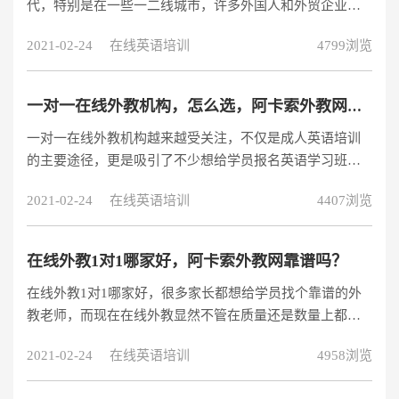
代，特别是在一些一二线城市，许多外国人和外贸企业都
已经入驻到了国内。因此许多父母也逐渐意识到学习英语
2021-02-24
在线英语培训
4799浏览
的重要性。而且亲子时期是学员学习语言的黄金时期。为
了让学员们更好地学习英语，父母们会选择让他们的学员
从小就参加英语培训班。但是这几年随着线上英语教育的
一对一在线外教机构，怎么选，阿卡索外教网好吗？
兴起，线上英语培训机构越来越多，教学质量又良莠不
一对一在线外教机构越来越受关注，不仅是成人英语培训
齐，大家应该如何选择呢？线上英语培训具体有哪些优
的主要途径，更是吸引了不少想给学员报名英语学习班的
势，为什么选择的人越来越多了？其实越来越多人
家长们，那，一对一在线外教机构，应该怎么选择，阿卡
2021-02-24
在线英语培训
4407浏览
索外教网这家在线英语培训机构好不好呢？一对一在线外
教机构，两个选择要点：一、教学风格教学风格并不是固
定的，不同的教师他们的教学风格都是不同的，教学风格
在线外教1对1哪家好，阿卡索外教网靠谱吗？
也是教学活动的特色，因为每个老师不同，每个学生所适
在线外教1对1哪家好，很多家长都想给学员找个靠谱的外
应的教学方式也是有一定的差异的，想要提升相应的英语
教老师，而现在在线外教显然不管在质量还是数量上都是
水平，就要了解培训的英语授课方式，是否能
比较可观的，那，到底选择哪个机构好。今天给大家说说
2021-02-24
在线英语培训
4958浏览
阿卡索外教网这家机构。(1)母语外教教学的课堂;在线外教
1对1培训，首先一个就是要去保证是母语外教教学，在口