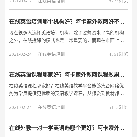
2021-03-12
在线英语培训
8273浏览
外，最重要的是它的价格非常低。相信了解的人都清楚阿
卡索每节课的收费是非常低的，那么具体阿卡索外教网价
目表是多少呢?阿卡索外教网的价格在网上大多都能找到，
在线英语培训哪个机构好？阿卡索外教网好不好？
不过大多数都是一部分的收费，那么我就把阿卡索比较全
现在很多人选择英语培训机构，除了要师资水平高的机构
的收费价目表分享给各位，具体如下：1、国际月套餐：6
之外，在线授课的模式也是非常重要的，而现在市面上在
个月4099元—180节课—每节单价22
线英语培训机构非常多，那么市面上在线英语培训哪个机
2021-02-24
在线英语培训
4561浏览
构好呢？
在线英语课程哪家好？阿卡索外教网课程效果如何？
在线英语课程哪家好？在线英语教学平台能够集合网络优
势为学员提供更优质的英语教学课程，从师资到教材都是
符合目前国际英语教学水准，并且也有部分机构融合了国
2021-02-24
在线英语培训
5113浏览
内英语教学重点设计教学内容。其中，阿卡索外教网的在
线英语课程似乎更受家长和国内亲子的喜爱。那么究竟效
果如何？今天本文就带大家一起了解一下关注在线英语课
在线外教一对一学英语选哪个更好？阿卡索外教网好吗？
程的情况。在线英语学习机构是否能称得上“优秀”，关键