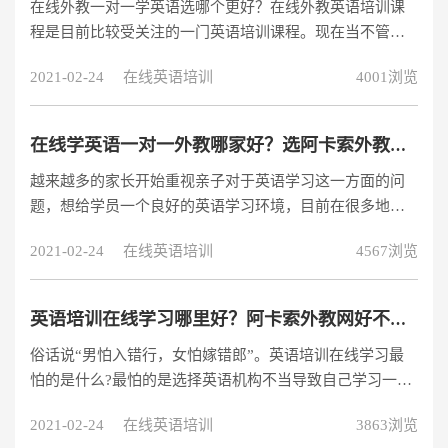
在线外教一对一学英语选哪个更好？在线外教英语培训课
要看其是否具备着英语教学的几大硬实力，即师资、模
程是目前比较受关注的一门英语培训课程。现在当不管是
式、教材、体系。因此，我们要判断在线英语
想为学员物色适合的英语教学课程，还是为自己找适合的
2021-02-24
在线英语培训
4001浏览
课程，很多人都会优先考虑到时间问题，实体课程需要学
员到达制定的教学场地上课，在时间按和空间上都受到限
制，显然并不适合。而在线外教一对一学英语的方式则很
在线学英语一对一外教哪家好？选阿卡索外教网好吗？
好地解决了这些问题。关于在线外教一对一学英语选哪个
越来越多的家长开始重视亲子对于英语学习这一方面的问
好？目前很多人都会先去试听一节课程，在来判断，那么
题，想给学员一个良好的英语学习环境，目前在很多地区
在试听课程时我们又要注意哪些问题呢？首先
都开始流行在线一对一学英语，不过在线英语培训机构确
2021-02-24
在线英语培训
4567浏览
实不少，一时间家长们很难判断，在线学英语一对一外教
哪家好？小编对比了很多家机构之后，综合课程配置，外
教师资，以及外教课程价格之后，选出了一家比较不错
英语培训在线学习哪里好？阿卡索外教网好不好？
的，家长们可以参考参考。经过多家比对后我找到了一家
俗话说“男怕入错行，女怕嫁错郎”。英语培训在线学习最
比较好的在线英语培训机构，外教一对一在线授课的模
怕的是什么?最怕的是选择英语机构不当导致自己学习一段
式，可以让学员随时随地学习英语，一年的费用只
时间后又放弃，影响了自己的心情还浪费时间和金钱。英
2021-02-24
在线英语培训
3863浏览
语培训在线学习给大家带来诸多便利的同时，也会有一些