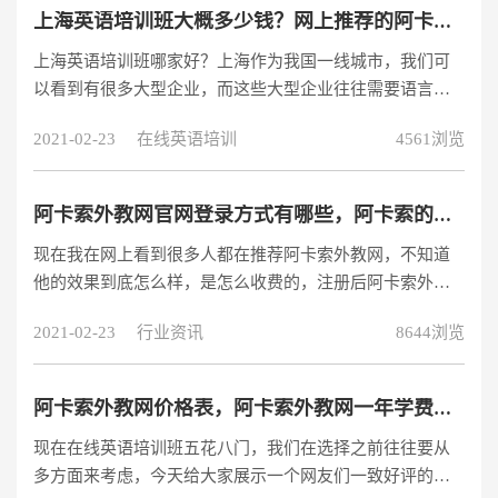
语的教学中有足够的保证，由于是在母语国家的长大对于
上海英语培训班大概多少钱？网上推荐的阿卡索外教网收费贵吗？
英语口语的教学就能为学员提供一个原汁原味的英语口语
上海英语培训班哪家好？上海作为我国一线城市，我们可
教学，能及时的去纠正学员的口语发音，从小就学习纯正
以看到有很多大型企业，而这些大型企业往往需要语言技
的英语口语发音奠定良好的英语口
能较多的人才，所以上海如今的英语培训机构越来越多，
2021-02-23
在线英语培训
4561浏览
只要你能说一口流利的英语口语，就不怕在上海没有立足
之地。但是大家在挑选自己心仪的英语培训班时，总会关
注价格等问题。那么上海英语培训班大概多少钱？今天我
阿卡索外教网官网登录方式有哪些，阿卡索的收费怎么样
就作为一个过来人，给大家分享下我的看法，希望对大家
现在我在网上看到很多人都在推荐阿卡索外教网，不知道
有所帮助。对于这个问题，不同地区的英语培训班所需要
他的效果到底怎么样，是怎么收费的，注册后阿卡索外教
的价格都是不同的，毕竟影响英语培训班的因
网官网登录方式有哪些？
2021-02-23
行业资讯
8644浏览
阿卡索外教网价格表，阿卡索外教网一年学费要多少?
现在在线英语培训班五花八门，我们在选择之前往往要从
多方面来考虑，今天给大家展示一个网友们一致好评的阿