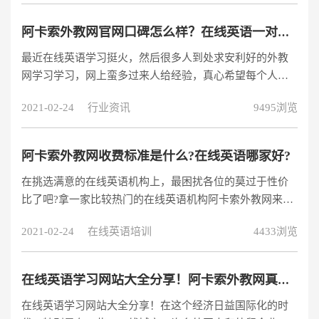
不良企业以商业利益为主，不办实事。在线英语机构该怎
么选择?哪个在线英语培训机构好?今天小编就带领大家一
阿卡索外教网官网口碑怎么样？在线英语一对一外教网推荐
同了解关于在线英语机构。
最近在线英语学习挺火，然后很多人到处求安利好的外教
网学习学习，网上蛮多过来人给经验，真心希望每个人能
找到靠谱的外教网，当然也有很多人假借分享经历打广告
2021-02-24
行业资讯
9495浏览
的，如果是好的平台还好，可要是昂贵又没有效果的大概
要骂人了。
阿卡索外教网收费标准是什么?在线英语哪家好?
在挑选满意的在线英语机构上，最困扰各位的莫过于性价
比了吧?拿一家比较热门的在线英语机构阿卡索外教网来
说，据统计阿卡索外教网注册学员已超过1000万人次，超
2021-02-24
在线英语培训
4433浏览
过4000万节高品质外教课。算是一家人气比较高的在线英
语机构，这里不免好奇道：阿卡索外教网收费标准是什么?
在线英语学习网站大全分享！阿卡索外教网真的靠谱吗？
在线英语学习网站大全分享！在这个经济日益国际化的时