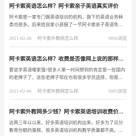
式也有效地避免了传统的英语教学中每一位学员不能充分
阿卡索英语怎么样？阿卡索亲子英语真实评价
表达自己的缺点，给予了学员其充分表达自己的机会。人
阿卡索是一家专门做英语培训的机构，旗下的英语业务种
性化课程安排在外教一对一教学模式下，外教老师能够及
类也很多。后来给自家小孩报了一节阿卡索亲子英语免费
时掌握学员的学习状况、了解学员的学习习惯，
试听课，从他的反响来看，也会有后续。至于阿卡索亲子
2021-02-20
阿卡索外教网怎么样
5956浏览
英语怎么样，我这里想从四个角度去回答。
阿卡索英语怎么样？收费是否像网上说的那样这么便宜？
要说学英语哪家强?很多人第一时间想到的肯定是一些国内
的老牌子了，这些老牌子现在也有很多学员选择，但是现
在随着很多新的英语教育机构的崛起，很多老牌英语培训
2021-02-06
阿卡索外教网怎么样
5093浏览
机构人气大不如前了，现在国内一线的英语教育机构有哪
些呢?我个人认为阿卡索外教网是其中一家。
阿卡索外教网多少钱？阿卡索英语培训收费价格是多少？
这两三年以以来，好多英语培训机构出来，好多为了瓜分
教育份额的蛋糕，很多英语培训机构教学质量都不高。但