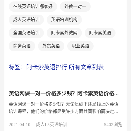
在线英语培训哪家好
外教一对一
成人英语培训
英语培训机构
全国英语培训
阿卡索外教网
阿卡索英语
商务英语
外贸英语
职业英语
标签：阿卡索英语排行 所有文章列表
英语网课一对一价格多少钱？阿卡索英语价格是多少？
英语网课一对一价格多少钱？无论是线下还是线上的英语
培训课程，他们的价格都是受许多方面共同影响而决定
的，比如说机构的师资、模式、课程数量等各个方面。所
2021-04-10
成人L5英语培训
5402浏览
以家长在选择英语培训课程的时候不要只看价格，还要结