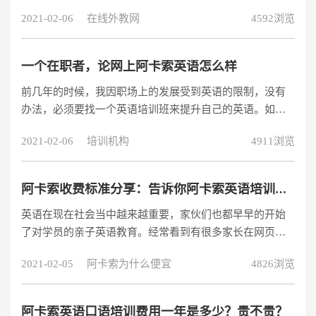
是有一家名叫阿卡索外教网的英语培训机构似乎口碑一直
2021-02-06
在线外教网
4592浏览
都挺不错的，普遍的学员和家长反馈都说教学效果很明
显，花钱还是值得学的。那么阿卡索外教网多少钱,阿卡索
英语培训收费价格如何也成了很多人关注的问题。
一个在职者，论网上阿卡索英语怎么样
前几年的时候，我因职场上的发展受到英语的限制，没有
办法，必须要找一个英语培训班来提升自己的英语。如大
家猜想的一样，我选择了阿卡索这家英语培训机构，在这
2021-02-06
培训机构
4911浏览
里我成功的完成了英语的提升，解决了英语这个绊脚石。
最近在网上看到很多人咨询网上阿卡索英语怎么样，因此
也是想借这个机会，用自己的经历和大家说一下网上阿卡
阿卡索收费标准分享：告诉你阿卡索英语培训要多少钱？
索英语怎么样这个问题。
英语在现在社会当中越来越重要，家伙们也都早早的开始
了对学员的亲子英语教育。经常看到有很多家长在网页上
问阿卡索英语培训要多少钱？价格贵不贵？这类问题，想
2021-02-05
阿卡索为什么便宜
4826浏览
必大家都是非常好奇阿卡索的收费标准的。我家学员在阿
卡索学习了3个多月了，作为一名过来人，我来分享下：
阿卡索英语口语培训费用一年是多少？贵不贵？