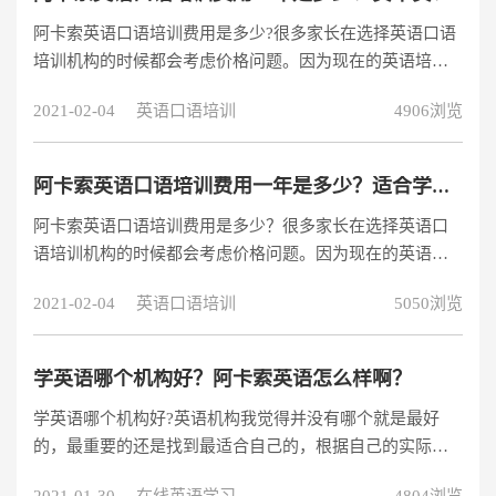
阿卡索英语口语培训费用是多少?很多家长在选择英语口语
培训机构的时候都会考虑价格问题。因为现在的英语培训
机构价格收费相差还是蛮大的，线下英语培训一般一节课
2021-02-04
英语口语培训
4906浏览
收费在200元左右，而线上英语培训大多数是几十元，不超
过100元一节课，那么这两种培训方式哪种好?
阿卡索英语口语培训费用一年是多少？适合学员学习吗？
阿卡索英语口语培训费用是多少？很多家长在选择英语口
语培训机构的时候都会考虑价格问题。因为现在的英语培
训机构价格收费相差还是蛮大的，线下英语培训一般一节
2021-02-04
英语口语培训
5050浏览
课收费在200元左右，而线上英语培训大多数是几十元，不
超过100元一节课，那么这两种培训方式那种好？
学英语哪个机构好？阿卡索英语怎么样啊？
学英语哪个机构好?英语机构我觉得并没有哪个就是最好
的，最重要的还是找到最适合自己的，根据自己的实际情
况与英语需求去选择会更好。在线英语哪个好?回答这个问