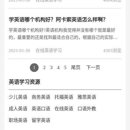
2021-01-30
在线英语学习
4804浏览
题，首先要对一对一在线英语有一个大致的了解。选择一
家培训机构，无非是考量几个方面：师资、价格、课程!
学英语哪个机构好？阿卡索英语怎么样啊？
学英语哪个机构好?英语机构我觉得并没有哪个就是最好
的，最重要的还是找到最适合自己的，根据自己的实际情
况与英语需求去选择会更好。在线英语哪个好?回答这个问
2021-01-30
在线英语学习
4303浏览
题，首先要对一对一在线英语有一个大致的了解。选择一
家培训机构，无非是考量几个方面：师资、价格、课程!
1
2
3
4
5
尾页
下一页
英语学习资源
少儿英语
商务英语
托福英语
雅思英语
成人英语
英语口语
在线英语
口语外教
职场英语
留学英语