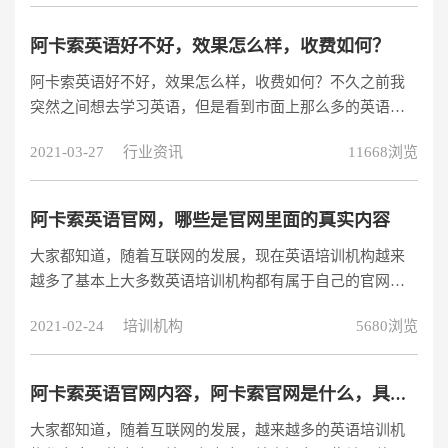
合培训机构的各个方面综合来看才能选出最佳的机构。下
关于英语网课一对一价格问题，本文就为大家详细讲讲
阿卡索英语好不好，效果怎么样，收费如何？
吧。可能家长们会担心外教一对一的课程费用太贵，如果
阿卡索英语好不好，效果怎么样，收费如何？不久之前我
想要性价比高的外教英语培训课程，这家机构的课程值得
突然之间想去学习英语，但是看到市面上那么多的英语培
一试，一对一在线培训，一年的费用只需6988
训机构不知道该怎么选择了，后来在网上看到阿卡索这家
2021-03-27
行业资讯
11668浏览
英语培训机构还不错，想要去学习一下，但是不知道怎么
收费的呢。阿卡索英语怎么样？可能很多的人和我一样，
想要去阿卡索学习英语，但是不知道阿卡索这家英语培训
阿卡索英语官网，哪些是官网里面的真实内容
机构学习效果，收费，上课等方面的信息，下面，我将会
大家都知道，随着互联网的发展，现在英语培训机构越来
给大家分享一下阿卡索英语这家培训机构。价值388元外教
越多了基本上大多数英语培训机构都有属于自己的官网，
英语课程领取：https://www
官网里面都会有自己公司和外教等一些其它方面的知识，
2021-02-24
培训机构
5680浏览
英语官网像门面一样，是别人了解一家英语培训机构的基
本，可是也不缺乏一些英语培训机构花钱包装自己的官
网，然而实际上并没有这么好。最近很多在讨论阿卡索英
阿卡索英语官网内容，阿卡索官网是什么，具体有什么内容？
语官网里面的内容靠谱不靠谱，我也希望自己的了解能帮
大家都知道，随着互联网的发展，越来越多的英语培训机
助到大家。