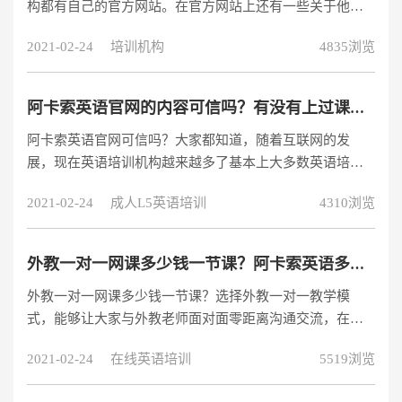
构都有自己的官方网站。在官方网站上还有一些关于他们
自己公司和外籍教师的
2021-02-24
培训机构
4835浏览
阿卡索英语官网的内容可信吗？有没有上过课的家长？
阿卡索英语官网可信吗？大家都知道，随着互联网的发
展，现在英语培训机构越来越多了基本上大多数英语培训
机构都有属于自己的官网，官网里面都会有自己公司和外
2021-02-24
成人L5英语培训
4310浏览
教等一些其它方面的知识，英语官网像门面一样，是别人
了解一家英语培训机构的基本，可是也不缺乏一些英语培
训机构花钱包装自己的官网，然而实际上并没有这么好。
外教一对一网课多少钱一节课？阿卡索英语多少钱？
最近很多在讨论阿卡索英语官网里面的内容靠谱不靠谱，
外教一对一网课多少钱一节课？选择外教一对一教学模
我也希望自己的了解能帮助到大家。一、阿卡索官网介绍
式，能够让大家与外教老师面对面零距离沟通交流，在实
大家如果想要了解一个英语培训机构，肯定是先
践中练习英语口语的表达，因而不管成人学英语，还是学
2021-02-24
在线英语培训
5519浏览
员学英语，外教一对一的课程都是比较好的选择，但是外
教一对一网课多少钱一节课？英语外教一对一这种教学模