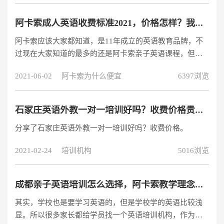
英语外教1对1究竟怎么样？哪个机构的课程值得一试？我
们就来看看吧。网络英语外教1对1是怎样的？这种一对一
阿卡索成人英语收费标准2021，价格怎样？我来爆料！
的英语外教课程其实一直都有，只是以往外教英语辅导课
阿卡索应该大家都知道，是11年成立的英语教育品牌，不
程价格比较昂贵，因此并没有获得大家的关注。而现在网
过现在大家知道的最多的还是阿卡索亲子英语课程，但其
络教学兴起，不少网上英语培训机构采用
实成人英语是阿卡索成立之初的主打课程，不过后来慢慢
2021-06-02
阿卡索为什么便宜
6397浏览
将重心转移到了亲子英语部分，我看很多人问阿卡索成人
英语收费标准2021，贵不贵？我来给大家详细说明一下。
先给你分享一节免费试听课地址：
石家庄英语外教一对一培训好吗？收费价格贵吗？
https://www.acadsoc.com.cn/SEO/lp-LHY2SEM-new-pc.htm?
分享了石家庄英语外教一对一培训好吗？收费价格。
search=4945744，看看哪家好，哪家适
2021-02-24
培训机构
5016浏览
成都亲子英语培训怎么选择，阿卡索教学理念好吗?
其实，学校也是要学习英语的，但是学校学的英语比较浅
显。所以很多家长都给学员找一个英语培训机构，作为学