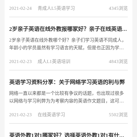
员学习的补充或者拓展。在我看来，在学习学习英语，已
2021-02-24
青成人L5英语学习
4345浏览
经覆盖一定的基本英语交际能力
2岁亲子英语在线外教报哪家好？亲子在线英语哪个更靠谱？
2岁亲子英语在线外教哪个好？亲子们学习英语不同成人，
年龄小的学员虽然有学习语言的天赋，但是也正因为学员
小，不懂得自觉地去学习，所以我们才有需要为学员选报
2021-02-23
成人L1英语培训
4843浏览
亲子英语课程来正确引导。但是不同的亲子英语课程的效
果也是不同的，时下比较有用的就是在线外教课程。以往
大多数家长对学员的英语学习还是从小学时期才开始重
英语学习资料分享：关于网络学习英语的利与弊
视，但目前在一二线城市里，已经有很多家长开始从亲子
网络一直以来都是一个比较有争议的话题，也出现过很多
时期就开始培养学员的英语表达能力了，尤其是2-3岁的亲
以网络与学习利弊为为考察内容的英语作文题目，这可难
子，关于2岁亲子英语在线外教的课程有
倒了很多人。因此，掌握一些网络与学习英语作文是很有
2021-02-23
在线英语学习
5502浏览
必要的。今天来和大家分享下关于网络学习英语利弊的英
语学习资料，不会写的可要学习一下了。
英语外教1对1哪家好？选择英语外教1对1有什么优势？