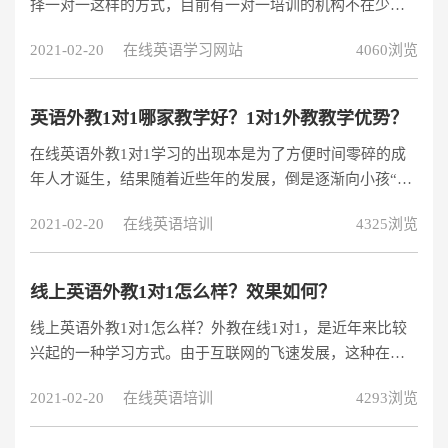
择一对一这样的方式，目前有一对一培训的机构不在少
数，一对一现在非常受欢迎，随着网络信息化的发达，很
2021-02-20
在线英语学习网站
4060浏览
多线下实体店英语培训机构开始转行做1对1在线英语培
训。网络英语外教1对1真的有这么好吗？1对1在线英语学
习，跟传统的英语培训班不同的是，直接可以在网上预约
英语外教1对1哪家教学好？1对1外教教学优势？
课程，在指定的时间上课就行，不用为了上个培训班还得
在线英语外教1对1学习的出现本是为了方便时间零碎的成
出门赶时间。尤其对于上班族学习英语更是方便，自由选
年人才诞生，结果随着近些年的发展，倒是逐渐向小孩“倒
择学习时间，自主性高，学习效率也非常
戈”了。这大概是因为在线英语外教1对1学习打破了学习资
2021-02-20
在线英语培训
4325浏览
源不均的局面，让五湖四海的学员都能享受到一样的教学
资源。话虽如此，学员的学习效果还是存在着差异，这是
为什么呢？那就要看家长选择到什么样的机构了。
线上英语外教1对1怎么样？效果如何？
线上英语外教1对1怎么样？外教在线1对1，是近年来比较
兴起的一种学习方式。由于互联网的飞速发展，这种在线
英语教学方法
2021-02-20
在线英语培训
4293浏览