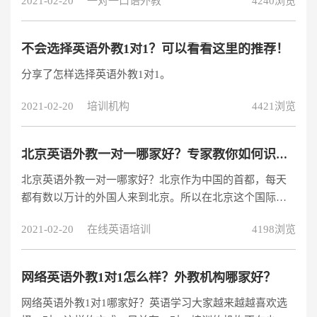
2021-02-20
一对一口语外教
4240浏览
外教1对1哪家好？
不会选择英语外教1对1？可以看看这里的推荐！
分享了怎样选择英语外教1对1。
2021-02-20
培训机构
4421浏览
北京英语外教一对一哪家好？专家教你如何识别好机构！
北京英语外教一对一哪家好？北京作为中国的首都，每天
都有数以万计的外国人来到北京。所以在北京这个国际化
的大都市，遍布了很多英语培训机构，那么北京英语外教
2021-02-20
在线英语培训
4198浏览
一对一哪家好呢？下面小编就来给大家分享一下北京英语
外教一对一哪家好这个话题。
网络英语外教1对1怎么样？外教机构哪家好？
网络英语外教1对1哪家好？英语学习大家越来越越喜欢选