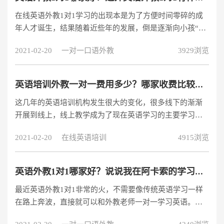
在线英语外教1对1学习的出现本是为了方便时间零碎的成
年人才诞生，结果随着近些年的发展，倒是逐渐向小孩“倒
戈”了。这大概是因为在线英语外教1对1学习打破了学习资
2021-02-20
一对一口语外教
3929浏览
源不均的局面，让五湖四海的学员都能享受到一样的教学
资源。话虽如此，学员的学习效果还是存在着差异，这是
为什么呢？那就要看家长选择到什么样的机构了。
英语培训外教一对一费用多少？哪家收费比较划算？
这几年的英语培训机构发生很大的变化，很多线下的渐渐
开展到线上，线上教学成为了现在英语学习的主要学习方
式，尤其一对一英语教学模式。那么，这种英语培训外教
2021-02-20
在线英语培训
4915浏览
一对一费用多少？哪家一对一培训机构收费实惠？
英语外教1对1哪家好？说说我在阿卡索的学习感受
最近英语外教1对1非常的火，不需要像传统英语学习一样
在路上奔波，直接就可以和外教老师一对一学习英语。确
实让我很心动，我也想要进行英语外教1对1，不知道英语