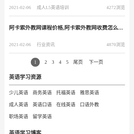
离不开英语。很多人想申请英
2021-02-06
成人L5英语培训
4272浏览
阿卡索外教网课程价格,阿卡索外教网收费怎么样?
2021-02-06
行业资讯
4870浏览
1
2
3
4
5
尾页
下一页
英语学习资源
少儿英语
商务英语
托福英语
雅思英语
成人英语
英语口语
在线英语
口语外教
职场英语
留学英语
英语学习博客