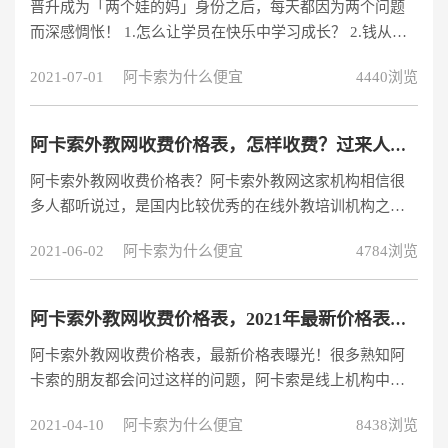
晋升成为「两个娃的妈」身份之后，每天都因为两个问题
焦虑是不从成人L6的实际出发的。特别是学英语这件事。
而深感惆怅！ 1.怎么让学员在快乐中学习成长？ 2.钱从哪
试听阿卡索英语外教课程。1、制造家庭英语氛围是
里来？ 我们想为学员打造一个无痛、无压力的学英语环
2021-07-01
阿卡索为什么便宜
4440浏览
境，于是选择了有趣又便利的英语线上学习方式，「阿卡
索外教网收费咨询」问题又成了我们新的烦恼~在语言学习
的黄金期，除了每天苦恼怎么让学员无痛学习以便应对日
阿卡索外教网收费价格表，怎样收费？过来人爆料内幕！
后更复杂繁琐的课业之外，资金问题相信也是现代大部分
阿卡索外教网收费价格表？阿卡索外教网这家机构相信很
让爸妈们头痛思考的课题之一。不论学员未来发展是否需
多人都听说过，是国内比较优秀的在线外教培训机构之
要英语这项技能，至少我们能给他
一，当然了，这么优秀的外教培训机构收费，都是很多人
2021-06-02
阿卡索为什么便宜
4784浏览
所关心的；网上推荐说的阿卡索外教网收费价格比较实
惠，那么阿卡索外教网的真实收费价格表又是怎么样的
呢，这里和大家分享。先给你分享一节课免费试听课地
阿卡索外教网收费价格表，2021年最新价格表已曝光！
址：https://www.acadsoc.com.cn/SEO/lp-LHY2SEM-new-
阿卡索外教网收费价格表，最新价格表曝光！很多熟知阿
pc.htm?search=4942196，看看哪家
卡索的朋友都会问过这样的问题，阿卡索是线上机构中性
价比非常高的一家，这也是近年来火爆的原因。性价比高
2021-04-10
阿卡索为什么便宜
8438浏览
并不代表教学质量就差，阿卡索的性价比是同价位服务最