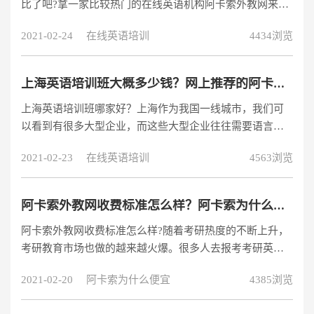
比了吧?拿一家比较热门的在线英语机构阿卡索外教网来
说，据统计阿卡索外教网注册学员已超过1000万人次，超
2021-02-24
在线英语培训
4434浏览
过4000万节高品质外教课。算是一家人气比较高的在线英
语机构，这里不免好奇道：阿卡索外教网收费标准是什么?
上海英语培训班大概多少钱？网上推荐的阿卡索外教网收费贵吗？
上海英语培训班哪家好？上海作为我国一线城市，我们可
以看到有很多大型企业，而这些大型企业往往需要语言技
能较多的人才，所以上海如今的英语培训机构越来越多，
2021-02-23
在线英语培训
4563浏览
只要你能说一口流利的英语口语，就不怕在上海没有立足
之地。但是大家在挑选自己心仪的英语培训班时，总会关
注价格等问题。那么上海英语培训班大概多少钱？今天我
阿卡索外教网收费标准怎么样？阿卡索为什么便宜？
就作为一个过来人，给大家分享下我的看法，希望对大家
阿卡索外教网收费标准怎么样?随着考研热度的不断上升，
有所帮助。对于这个问题，不同地区的英语培训班所需要
考研教育市场也做的越来越火爆。很多人去报考考研英语
的价格都是不同的，毕竟影响英语培训班的因
培训机构，一方面是因为自己比较茫然对于考研英语，在
2021-02-20
阿卡索为什么便宜
4385浏览
一个就是很多考研英语培训机构承诺不过退费。对于考研
党来说考过当然是心里最大的愿景。阿卡索外教网收费标