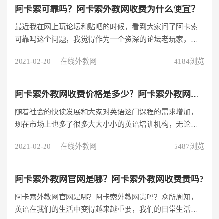
准怎么样?身边同学也有很多向我推荐它。于是我去了他们
阿卡索可靠吗？阿卡索外教网收费为什么便宜？
官网看了一下，
最近我在网上玩论坛和贴吧的时候，看到大家问了阿卡索
http://www.acadsoc.com.cn/lps/content/ystf_test.htm?
可靠吗这个问题，我觉得作为一个资深的论坛老玩家，我
search=10
可以来回答一下大家。因为我身边有不少朋友都在阿卡索
2021-02-20
在线外教网
4184浏览
有进行英语培训过，所以我也想给我的学员报名阿卡索，
对阿卡索算是有过一些了解。听说阿卡索是一个比较大的
规模，是有几千人的团队。今天我们就一起来了解一下，
阿卡索外教网收费价格是多少？阿卡索外教网为什么便宜？
也希望想给学员报名英语培训的家长可以参考下。
随着社会的快读发展和大家对英语这门课程的需求增加，
现在市场上也多了很多大大小小的英语培训机构，无论是
线上英语培训机构还是线下英语培训机构，可以说都让家
2021-02-20
在线外教网
5487浏览
长们挑花了眼睛，不知道哪个英语佩顿机构才比较适合自
家学员，我看了一下大家推荐的培训机构是阿卡索外教
网。那么阿卡索外教网收费价格是多少？今天我们就一起
阿卡索外教网官网是哪？阿卡索外教网收费贵吗?
来了解一下吧。
阿卡索外教网官网是哪？阿卡索外教网贵吗？众所周知，
英语在我们的生活中变得越来越重要，我们的日常生活中