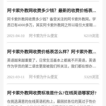
好、教学最好的意思。下面让我们来详细了解下吧！
阿卡索外教网收费多少钱？最新的收费价格表公开！
阿卡索外教网收费多少钱？备受关注的阿卡索外教网，学
员已有4000多万，其实阿卡索外教网之所以吸引大家眼
球，更多是因为阿卡索外教网收费价格实惠，教学资源
2021-04-10
阿卡索为什么便宜
6219浏览
好，本文就来说说阿卡索外教网的收费情况和各方面情
况。
阿卡索外教网收费价格表怎么样？阿卡索外教一对一价格很贵吗？
英语越来越重要了，日常生活基本上都离不开英语，英语
作为学员的第二语言更是被我们所关注，我们都在想办法
提升学员英语水平，不能让英语成为影响学员未来发展的
2021-03-11
阿卡索为什么便宜
5329浏览
绊脚石，很多家长想给学员报外教班，然后了解到阿卡
索，那么阿卡索外教网收费价格表怎么样？阿卡索外教一
对一价格很贵吗？
阿卡索外教网收费标准是什么?在线英语哪家好?
在挑选满意的在线英语机构上，最困扰各位的莫过于性价