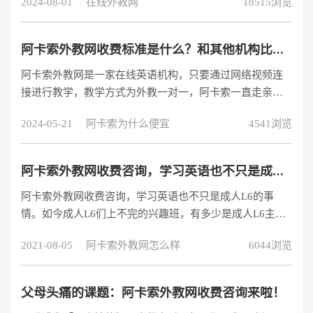
2024-08-01
在线外教网
18515浏览
时互动等优势在众多英语培训机构中脱颖而出。而阿卡索
外教网作为其中的翘楚，发展势头也很猛烈。身边同学也
有很多向我推荐它。于是我去了他们官网看了一下，了解
阿卡索外教网收费标准是什么？和其他机构比较性价比怎么样？
了阿卡索外教网收费标准，以及相关课程。
阿卡索外教网是一家在线英语机构，只要通过网络视频连
接进行教学，教学方式为外教一对一，阿卡索一直走亲民
价格的路线，深受学员的喜爱，但一些不了解阿卡索的
2024-05-21
阿卡索为什么便宜
4541浏览
人，除了想知道都想知道阿卡索外教网收费标准是什么？
更想了解阿卡索外教网的综合实力怎么样？
阿卡索外教网收费咨询，学习英语也不只是成人L6的事情
阿卡索外教网收费咨询，学习英语也不只是成人L6的事
情。如今成人L6们上不完的兴趣班，有多少是成人L6主动
愿意学的，又有多少是家长为了安抚自己的焦虑而强加给
2021-08-05
阿卡索外教网怎么样
6044浏览
成人L6的呢？就像家长群里对老师的无止境夸夸行为，奇
葩说里辩手小鹿曾说过：“有多少家长其实是在通过夸夸行
为来卸下了自己作为家长的担当？啊我今天太棒了为成人
父母头痛的课题：阿卡索外教网收费咨询来啦！
L6浪费了24kb的流量。”虽然有些夸张，但确实很多家长的