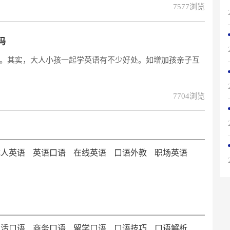
7577浏览
吗
。其实，大人小孩一起学英语有不少好处。如增加孩亲子互
7704浏览
成人英语
英语口语
在线英语
口语外教
职场英语
生活口语
商务口语
留学口语
口语技巧
口语解析