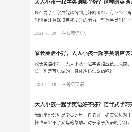
大人小孩一起学英语哪个好？这样的英语
现在为了让学员能够得到更好的照顾，有不少宝妈
们也要注意保持自我提升的能力。毕竟学员们在一
了。因此，有不少宝妈们在陪伴学员的时也会找机
2021-01-20
在线英语培训
教课程时，也为自己报班，那么，大人小孩一起学
长们想要大人小孩一起学英语的课程，那么我觉得
家长英语不好，大人小孩一起学英语应该
家长英语不好，大人小孩一起学英语应该怎么做。
长，也是可以做的，具体应该怎么做呢？
2021-01-19
三等级英语
大人小孩一起学英语好不好？陪伴式学习
我们常说父母是学员的第一任老师，确实父母对于
样也是少不了父母的帮助。对于亲子英语的学习，
视，那么大人小孩一起学英语好不好，利用大人对