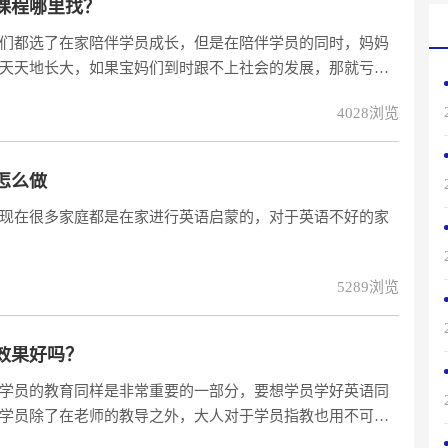
课程哪里找？
们都选了在家陪伴学员成长，但是在陪伴学员的同时，妈妈
天天地长大，如果宝妈们到时跟不上社会的发展，那就亏大
会进行自我提升，比如现在有些家长都在给学员选报英语早
4028浏览
英语的课程哪里有？效果怎么样？我们就来看看吧。如果家
线上教学是最
怎么做
现在很多家庭都是在家进行英语启蒙的，对于英语不好的家
5289浏览
效果好吗？
学员的教育同样是非常重要的一部分，要想学员学好英语同
学员除了在老师的教导之外，大人对于学员指教也用不可忽
于学员的约束心理，能不能更好的让学员学好英语呢？