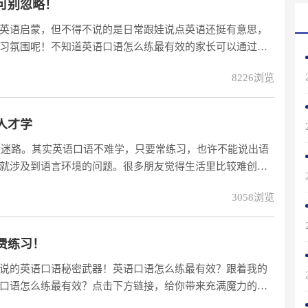
可别忽略！
英语启蒙，但不得不说的是日常跟娃说点英语还挺有意思，
习氛围呢！不知道英语口语怎么练最有效的家长可以通过下
效英语启蒙哦！
8226浏览
donlineEnglish-blue.htm?search=4964947】如果你想要和学员可以进
人才学
不会迷路。其实英语口语不难学，只要常练习，也许不能说出语
就涉及到语言环境的问题。很多朋友觉得生活里比较难创造
这个时候就要学会利用互联网。例如这个全部外教都是持证
3058浏览
费练习！
说的英语口语秘密武器！英语口语怎么练最有效？跟着我的
口语怎么练最有效？点击下方链接，给你带来充满魔力的英
启免费练习！成人英语口语，【点击此处】开启免费练习！