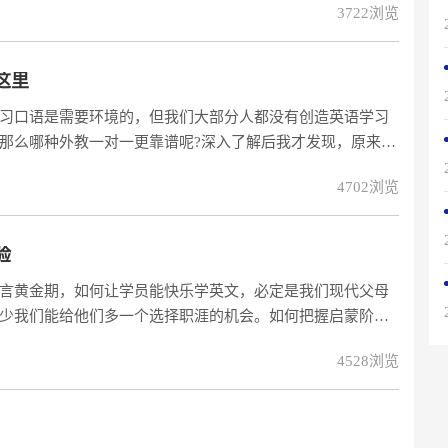
3722浏览
武器”不用我多说，大家应该都知道英文学习的重要性，一口
一，很多父
这里
习口语是需要环境的，但我们大部分人都没有创造英语学习
那么哪种外教一对一更靠谱呢?深入了解后我才发现，原来是
口说英文，那天看易建联代言了阿卡索，我就带着好奇和学
4702浏览
HY2SEM-new-pc.htm?search=4964946英语口
验
言黄金期，如何让学员能快乐学英文，必定是我们现代父母
少我们能给他们多一个选择职涯的机会。如何把握启蒙阶
厌英文？我们想为学员打造一个无痛学英文的环境，选择了
4528浏览
学员轻松快乐的学习，这边把免费试听课分享给大家：