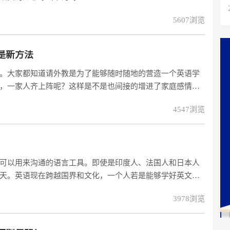
5607浏览
是新方法
。大家都知道请外教是为了能够随时随地的营造一个英语学
，一家人齐上阵呢？这样是不是也间接的增进了家庭感情交
，这边是试听渠道。1、父母的以身作则是最好的教育英语口
4547浏览
都知道父母是成人L6的第一位老师，那么学习英语口语的过
说呢？因为学
！
可以用来沟通的语言工具。即使是印度人、法国人和日本人
天。英语现在跨越国界和文化，一个人若是能够学好英文英
。
3978浏览