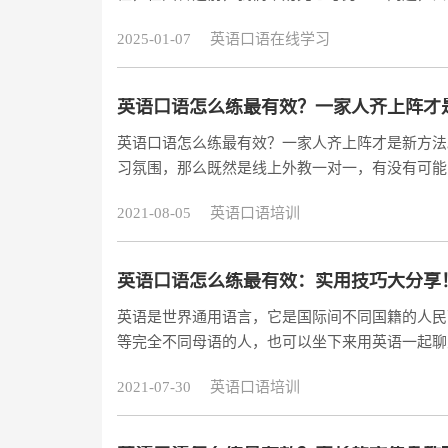
2025-01-07
英语口语在线学习
英语口语怎么练最有效？一家人齐上阵才
英语口语怎么练最有效？一家人齐上阵才是新方法
习氛围，那么既然是线上外教一对一，有没有可能
流呢？如果你还没试听过阿卡索的外教一对一课程
2021-08-05
英语口语培训
语怎么练最有效？一家人齐上阵才是新方法。我们
程中，父母的参与一定是增进感情的。为什么这么
英语口语怎么练最有效：实用技巧大分享
英语是世界通用语言，它是国际间不同国籍的人民
等完全不同母语的人，也可以坐下来用英语一起聊
语口语，将为自己的事业和社会生活创造许多机会
2021-07-30
英语口语培训