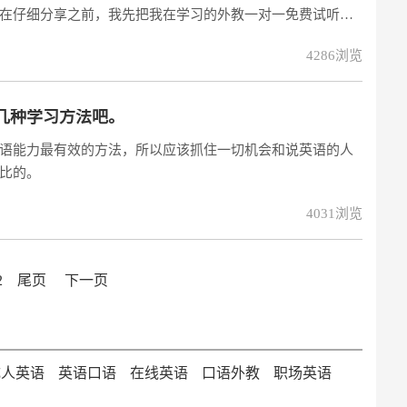
在仔细分享之前，我先把我在学习的外教一对一免费试听课
得一听
4286浏览
几种学习方法吧。
口语能力最有效的方法，所以应该抓住一切机会和说英语的人
比的。
4031浏览
2
尾页
下一页
成人英语
英语口语
在线英语
口语外教
职场英语