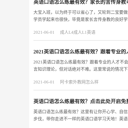
英语口语怎么练最有效？家长的言传身教
大宝入班，以为终于可以省心了，又轮到二宝要做
学员学起来也很快，毕竟是家长言传身教的良好学
方链接，学更多日常可用的英语口语，带娃进行有
2021-06-01
成人L4成人L1英语
【https://www.acadsoc.com.cn/SEO/ky/m/lea
行一些
2021英语口语怎么练最有效？跟着专业的
2021英语口语怎么练最有效？跟着专业的人才
言知识理论，但对话绝对不难。这里常说的情况下
语言环境，总不能死皮赖脸拖着朋友们说吧？那么
2021-06-01
阿卡索外教网怎么样
上岗的阿卡索外教一对一课程：点击试听1、 说错不是错，不说才是错。我们总是把自己放在聚光灯中，以为
大家都在盯着自己，事实上每个人最关心的还
英语口语怎么练最有效？点击此处开启免
英语口语怎么练最有效？这里有让你开心学、自信
步伐，带你走进不一样的英语口语学习天地！英语
语口语学习场景！亲子英语口语，【点击此处】开