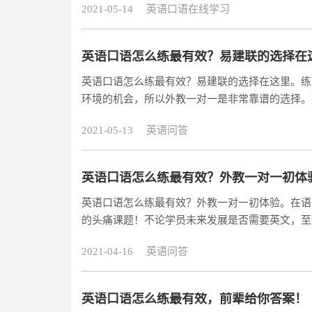
2021-05-14
英语口语在线学习
多学一门语言，日后终会成为你迈出国门的“旁身
流利地道的英式英语是作为国际语言的必学内容之
英语口语怎么练最有效？易建联的选择在
英语口语怎么练最有效？易建联的选择在这里。练
环境的机会，所以外教一对一是非常靠谱的选择。
一对多的环境让老师没办法好好地引导每位学员开
2021-05-13
英语问答
员试听了：https://www.acadsoc.com.cn/SEO/lp-L
英语口语怎么练最有效？外教一对一初体
英语口语怎么练最有效？外教一对一初体验。在语
的头痛课题！不论学员未来发展是否需要英文，至
段，用有别于以往的教育方式，让他们至少不要讨
2021-04-16
英语问答
有趣又便利的英文线上学习：阿卡索！在家也能和
https://www.acadsoc.com.cn/SEO/
英语口语怎么练最有效，前辈给你答案！