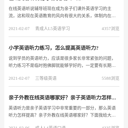
在线英语听说辅导班现在成为亲子们课外英语学习的主
流，这和现在英语教育的风向有很大的关系，体制内在强
调英语听说的重要性，而80、90后家长们的英语教育观念
2021-02-07
青成人L5英语学习
4357浏览
也更为先进。给大家分享阿卡索在线英语听说辅导班的试
听课，学习费用非常优惠，性价比很高的。学费很优惠，
半年3880元，一年5880元，平均下来每节课大概在10到20
小学英语听力练习，怎么提高英语听力?
元，适合普通家庭。阿卡索外教网是按照课程收费的，平
说到学员的英语听力，应该是很多家长非常紧张的问题，
均收费是20元左右，报班课程越多越实惠，具体的收费标
听力练习不是临时抱佛脚就能够学好的，一定要有长期的
准是按照月套餐和此套餐两
训练才能够达到理想的水平，虽然说小学没有太多比重的
2021-02-07
三等级英语
5588浏览
听力考试，但是上了中学之后越来越重要的听力测试势必
会让很多家长重视从小学开始打好基础。那么到底小学英
语听力练习怎么做呢?如何提高英语听力?
亲子外教在线英语哪家好？亲子英语听力怎样提高？
英语听力是亲子英语学习中非常重要的一部分，那么英语
听力怎样提高？亲子外教在线英语哪家好？下面我给大家
解答一下，仅供参考。