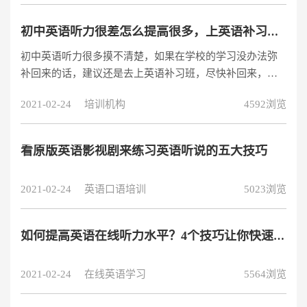
又称四遍法，第一遍听大义第二遍利用复读机尽量听写出
每句话，找出听不懂的原因第四遍翻译或者背诵。
初中英语听力很差怎么提高很多，上英语补习班有用吗？
初中英语听力很多摸不清楚，如果在学校的学习没办法弥
补回来的话，建议还是去上英语补习班，尽快补回来，否
则跟同学的差距会越来越大，后面的学习会越来越吃力。
2021-02-24
培训机构
4592浏览
最好找外教老师补习，外教老师有中教老师没有的优势。
看原版英语影视剧来练习英语听说的五大技巧
2021-02-24
英语口语培训
5023浏览
如何提高英语在线听力水平？4个技巧让你快速提高英语听力
2021-02-24
在线英语学习
5564浏览