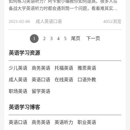
如何练习英语听力？阿卡索小编教你如何提高，很多人在
备战大学英语听力时都会遇到筒一个问题，看着难其实也
不难。
2021-02-06
成人英语口语
4052浏览
1
2
3
4
5
尾页
下一页
英语学习资源
少儿英语
商务英语
托福英语
雅思英语
成人英语
英语口语
在线英语
口语外教
职场英语
留学英语
英语学习博客
英语口语
商务英语
英语听力
职业英语