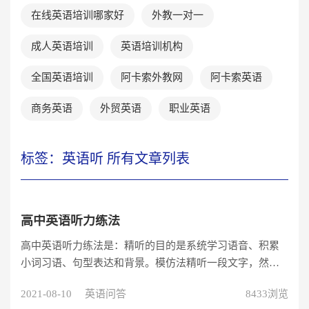
在线英语培训哪家好
外教一对一
成人英语培训
英语培训机构
全国英语培训
阿卡索外教网
阿卡索英语
商务英语
外贸英语
职业英语
标签：英语听 所有文章列表
高中英语听力练法
高中英语听力练法是：精听的目的是系统学习语音、积累
小词习语、句型表达和背景。模仿法精听一段文字，然后
参考听力原文，跟读模仿到语音、语调分毫不差，甚至录
2021-08-10
英语问答
8433浏览
下自己的发音和原音比较，逐段纠正语音、语调。听抄法