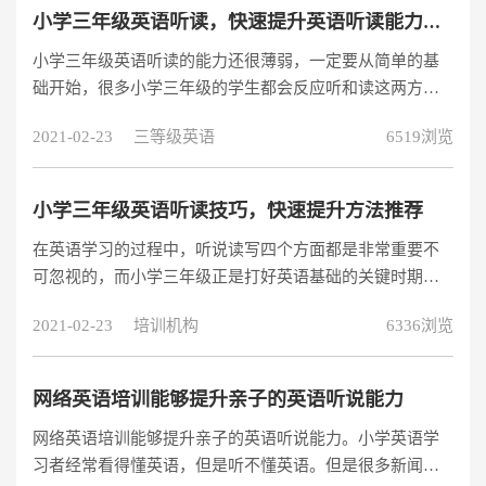
小学三年级英语听读，快速提升英语听读能力方法
小学三年级英语听读的能力还很薄弱，一定要从简单的基
础开始，很多小学三年级的学生都会反应听和读这两方面
太难学了，以致于他们都没有信心能够学好英语，作为一
2021-02-23
三等级英语
6519浏览
名学霸级英语专业的学生就来跟大家分享一下关于怎么样
提升小学三年级英语听读能力的方法，让大家作为参考。
小学三年级英语听读技巧，快速提升方法推荐
在英语学习的过程中，听说读写四个方面都是非常重要不
可忽视的，而小学三年级正是打好英语基础的关键时期，
只有在这个时期夯实基础了，将来的学习才会相对轻松，
2021-02-23
培训机构
6336浏览
那么小学三年级英语听读方面需要注意什么呢?又有什么技
巧呢?
网络英语培训能够提升亲子的英语听说能力
网络英语培训能够提升亲子的英语听说能力。小学英语学
习者经常看得懂英语，但是听不懂英语。但是很多新闻资