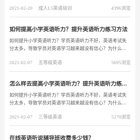
讯或其他有效的信息资讯都以英语播音为载体。所以，提
2021-02-20
成人L5英语培训
4396浏览
高亲子英语听说能力显得尤为重要。
如何提高小学英语听力？提升英语听力练习方法
如何提升小学英语听力？学员英语听力不好，英语考试失
分太多，导致学员对英语学习越来越没有信心？为什么学
员明明听出了单词的语音却不会写？小学英语听力应该怎
2021-02-07
五等级英语
5695浏览
么去培养？等等这些问题都是很多家长比较关心的，提升
小学英语听力真的有这么难吗？
怎么样去提高小学英语听力？提升英语听力练习方法！
如何提升小学英语听力？学员英语听力不好，英语考试失
分太多，导致学员对英语学习越来越没有信心？为什么学
员明明听出了单词的语音却不会写？小学英语听力应该怎
2021-02-07
三等级英语
5270浏览
么去培养？等等这些问题都是很多家长比较关心的，提升
小学英语听力真的有这么难吗？
在线英语听说辅导班收费多少钱？