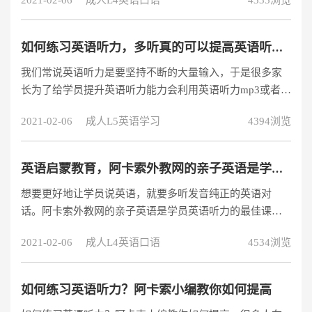
2021-02-06
成人L4英语口语
4335浏览
如何练习英语听力，多听真的可以提高英语听力吗？
我们常说英语听力是要坚持不断的大量输入，于是很多家
长为了给学员提升英语听力能力会利用英语听力mp3或者是
在线听短文的形式，但是一般来说一味的大量听，对学员
2021-02-06
成人L5英语学习
4394浏览
来说并不一定是好事，反而会让学员觉得反感和枯燥等
等，那么我们如何进行有效的英语听力提高呢?
英语启蒙教育，阿卡索外教网的亲子英语是学员英语听力的最佳课程
想要更好地让学员说英语，就要多听发音纯正的英语对
话。阿卡索外教网的亲子英语是学员英语听力的最佳课
程。阿卡索的英语老师给出了以下四个步骤：学发音、练
2021-02-06
成人L4英语口语
4534浏览
对话、听故事、读原著。
如何练习英语听力？阿卡索小编教你如何提高