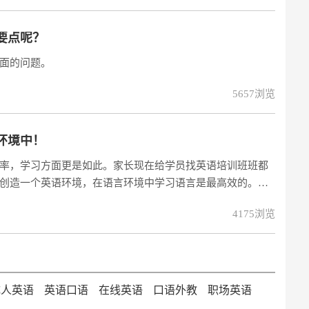
，方便学员课
要点呢？
面的问题。
5657浏览
环境中！
率，学习方面更是如此。家长现在给学员找英语培训班班都
创造一个英语环境，在语言环境中学习语言是最高效的。那
4175浏览
成人英语
英语口语
在线英语
口语外教
职场英语