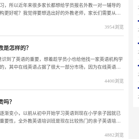
习，所以近年来很多家长都想给学员报名外教一对一辅导的
构更好呢？我觉得要想选出好的外教老师，家长们需要从以
意义上的外教老师才能够为学员营造原汁原味的英语环境，
3954浏览
给学员。并不是一个英语母语者就可以做外教，外教需要专
权威的证书有
教是怎样的？
意识到了英语的重要，想着趁学员小也给他找一家英语机构学
的，其中在线英语占据了很大一部分市场，因为在线英语聘
说是非常有帮助的。也有很多家长是不明白外教上课的方式
4400浏览
贵吗？
逐渐变小，以前从初中开始学习英语到现在小学亲子园就已
重要性，全外教英语培训班是现在比较热门的亲子英语培训
果比较好？具体是怎么收费的呢？我在网上找了三家比较知
4882浏览
更好一点，他们家的外教更专业，小孩学的也很感兴趣，互