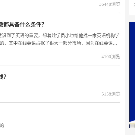
36448浏览
教都具备什么条件？
意识到了英语的重要，想着趁学员小也给他找一家英语机构学
的，其中在线英语占据了很大一部分市场，因为在线英语聘
说是非常有帮助的。也有很多家长是不明白外教上课的方式
4100浏览
钱？
5158浏览
的