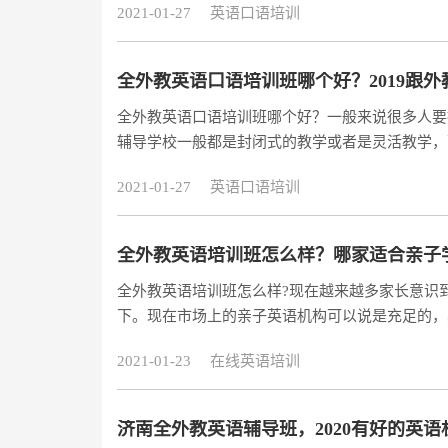
2021-01-27
英语口语培训
全外教英语口语培训班哪个好？2019跟
全外教英语口语培训班哪个好？一般来说很多人要
辅导学校一般都是封闭式的教学或者是灵活教学，
平台不是全英语教学，相对于纯外教有优质英语环
2021-01-27
英语口语培训
好？在线英语辅导的优点大家都知道在线英语辅导
能增加了互动的机会，同时只要有网络就能随时随
全外教英语培训班怎么样？哪家适合亲子
全外教英语培训班怎么样?现在越来越多家长意识
下。现在市场上的亲子英语机构可以说是充足的，
全外教授课，这对于学员提前接触语言环境来说是
2021-01-23
在线英语培训
是好还是不好，在这里给家长们普及一下。
济南全外教英语辅导班，2020有好的英