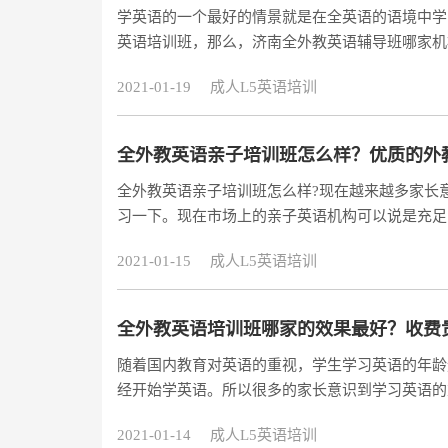
学英语的一个最好的情景就是在全英语的语境中学
英语培训班，那么，济南全外教英语辅导班哪家机
下几点来判断。首先，就是注意外教品质只有真正
2021-01-19
成人L5英语培训
将标准的发音、地道的表达和纯正的英语思维传递
业性，最基本的是取得相关机构的教学资格认证，
全外教英语亲子培训班怎么样？优质的外
全外教英语亲子培训班怎么样?现在越来越多家长
习一下。现在市场上的亲子英语机构可以说是充足
请了全外教授课，这对于学员提前接触语言环境来
2021-01-15
成人L5英语培训
到底是好还是不好，在这里给家长们普及一下。
全外教英语培训班哪家的效果最好？收费
随着国内教育对英语的重视，学生学习英语的年龄
经开始学英语。所以很多的家长意识到学习英语的
课程。那么，全外教英语培训班哪个机构的课程效
2021-01-14
成人L5英语培训
名的培训机构，感觉阿卡索外教网好像比其他家的