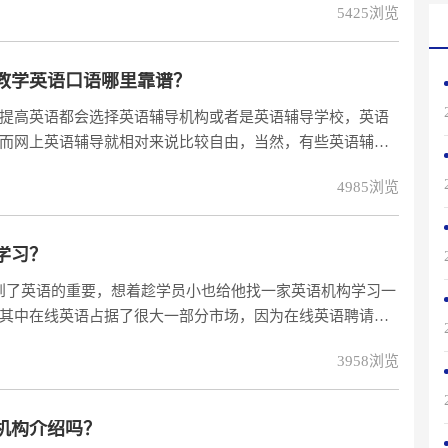
5425浏览
外教学英语口语哪里靠谱？
提高英语都会选择英语辅导机构或者是英语辅导学校，英语
而网上英语辅导就相对来说比较自由，当然，有些英语辅导
境的机构可能会逊色一些！一、全外教英语口语培训班哪个
4985浏览
时间很自由、灵活，而且本土外教上课授课，的教学方式也
地上课，上班
学习？
到了英语的重要，想着趁学员小也给他找一家英语机构学习一
其中在线英语占据了很大一部分市场，因为在线英语聘请了
非常有帮助的。也有很多家长是不明白外教上课的方式到底
3958浏览
语机构介绍吗？