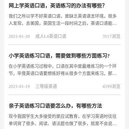
人家教了，英语口语培训又分为线上和线下，线上相对会
网上学英语口语，英语练习的办法有哪些？
方便很多，一对一外教视频教学，现在不少人都比较喜欢
我们之所以学不好英语口语，是缺乏英语语言环境。很多
这样的学习方式作为口语的学习。这里也为大家分享一下
人发现，去美国，英国生活一段时间之后，英语口语能力
阿卡索的免费试听课程，还在为口语不行而苦
提高的非常快。如果我们没有出国的机会，我们也是可以
2021-01-20
成人L4英语口语
3517浏览
通过网上学英语口语，通过多加练习，也是可以获得成效
的。
小学英语练习口语，需要做到哪些方面练习?
在小学英语练习过程中，口语在其中是最难练习的一个环
节，毕竟英语口语要想练好得从很多个方面来练习。那么
到底小学英语练习口语过程中，到底需要做好哪些方面的
2021-01-19
三等级英语
4599浏览
事情呢?
亲子英语练习口语要怎么办，有哪些方法
现今我国学生大多接受的是应试教育，在学习英语时往往
单词背了很多、阅读、语法题也做了很多，就是不会说。