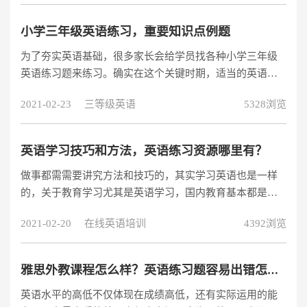
分是很容易的。试题难度适中的情况下，期末考试时，一
个班里50-60%的学生得100分很正常，其他学生一般情况
小学三年级英语练习，重要知识点例题
下也能得95分以上。
为了夯实英语基础，很多家长会给学员找各种小学三年级
英语练习题来练习。确实在这个关键时期，适当的英语练
习是非常必要的，但是家长们如果找了太多的练习题，反
2021-02-23
三等级英语
5328浏览
而会适得其反，让学员产生逆反、厌烦的心理，今天在这
里我给家长们分享一下小学三年级英语练习当中重要知识
点的例题，家长们可以参考一下。
英语学习技巧和方法，英语练习资源哪里有？
做事都需需要讲究方法和技巧的，其实学习英语也是一样
的，关于教育学习尤其是英语学习，国内教育基本都是把
英语当跟语文数学一样的学科来操作的，毕竟我们大家学
2021-02-20
在线英语培训
4392浏览
习英语不单单为了应付一般的英语考试，出社会工作还是
需要英语作为工作技能傍身的。英语学习很多年以来都流
于形式了，国人考过四六级的不计其数，但是真正可以灵
雅思外教课程怎么样？英语练习题容易出错怎么办？
活运用的却甚少。小编根据自己的情况整理了一些英语学
英语水平的高低不仅体现在成绩高低，还有实际运用的能
习技巧和方法来帮助大家。