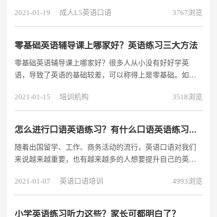
而在英语学习中最为主要的就是口语，要知道英语是一门
2021-01-19
成人L5英语口语
3767浏览
语言技能，有实用性能够活学活用才是学习的最终目的，
才算真正掌握这门技能。那么亲子英语练习口语要怎么
办，有哪些方法？这里分享一个免费领取价值188元的纯外
零基础英语辅导课上哪家好？英语练习三大方法
教试听课，外教发音超标准，
零基础英语辅导课上哪家好？很多人从小没有好好学英
语，导致了英语的基础较差，可以称得上是零基础。如今
想自学英语但是也不知道从哪里先入手比较好，而在零基
2021-01-15
培训机构
3518浏览
础英语辅导课上可以为你指明方向。
怎么进行口语英语练习？有什么口语英语练习方法吗？
随着出国留学、工作、商务活动的流行，英语口语对我们
来说越来越重要，也有越来越多的人想要提升自己的英语
口语，获得更好的学习生活体验。那么，该怎么进行口语
2021-01-07
英语口语培训
4993浏览
英语练习呢？有什么口语英语练习方法？
小学英语练习听力这些？家长可都明白了？