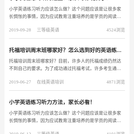
小学英语练习听力应该怎么做？这个问题应该是让很多家
长惆怅的事情，因为应试教育注重培养的是学员的阅读和
写作能力，而让学员缺乏听力培训，产生了英语学习上的
2019-09-28
三等级英语
4524浏览
短板。今天小编就来和大家分享一些小学英语练习方法，
供家长参考！
托福培训周末班哪家好？​​怎么选到好的英语练习机构？
托福培训周末班哪家好？目前，许多人的托福成绩仍然达
不到自己的要求。为了成功通过托福考试，许多考生通常
选择参加托福培训周末班。如何选择合适的托福培训周末
2019-06-27
在线英语培训
4871浏览
班已经成为人们关注的问题之一。一个好的托福培训机构
是走向成功的关键一步，必须仔细选择。那么，托福培训
周末班哪家好呢？因为自己是学生，所以之前我也是报的
小学英语练习听力方法，家长必看！
托福培训周末班，不过上课的地点离我学校太远了，每次
小学英语练习听力应该怎么做？这个问题应该是让很多家
出行都要一个小时左右。之后在网上了解到了互联网的托
长惆怅的事情，因为应试教育注重培养的是学员的阅读和
福培训周末班，感觉还不错，价格也便宜一些
写作能力，而让学员缺乏听力培训，产生了英语学习上的