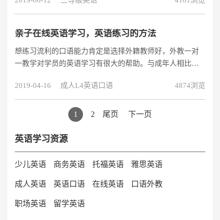
2019-06-12
三等级英语
4101浏览
短板。今天小编就来和大家分享一些小学英语练习方法，
供家长参考！
亲子在线英语学习，英语练习的方法
想练习流利的口语能力肯定是选择外籍教师好，外教一对
一教学对学员的英语学习有很大的帮助。与成年人相比，
亲子年纪小，记忆力好，更容易接受语言，形成语感。亲
2019-04-16
成人L4英语口语
4874浏览
子在线英语学习机构有哪些呢？
1
2
尾页
下一页
英语学习资源
少儿英语
商务英语
托福英语
雅思英语
成人英语
英语口语
在线英语
口语外教
职场英语
留学英语