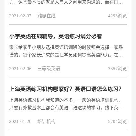
力，语言最本质的就是人与人之间用来沟通的，而在国内
重视的是应试教育，而对于雅思考试来说，实际运用能力
2021-02-07
雅思在线
4293浏览
才是正道。而雅思外教课程不仅能帮助学生提高应试能
力，而且还能提高英语实际运用能力。
小学英语在线辅导，英语练习满分必看
家长给家里小朋友选择英语培训班的时候都会选择一家靠
谱的，每个家长追求的是让学员如何提高英语能力。在小
学阶段，小学英语在线辅导备受家长的广大关注，小学英
2021-02-06
三等级英语
3357浏览
语在线辅导更加方便快捷，省时省力又省心。那么，小学
英语在线辅导机构哪一个性价比更高?小学英语怎么考满分
上海英语练习机构哪家好？英语口语怎么练习？
上海英语练习机构我知道的不多，一般的英语培训机构，
只要有外教基本上都会有英语口语这块的学习，线下英语
培训机构其实也有分阅读、听力或者是口语班，大家可以
2021-01-20
培训机构
5704浏览
多去了解，不一定去专门做英语口语的培训机构，因为这
样的机构一方面少有。一方面则是收费会很贵，相当于私