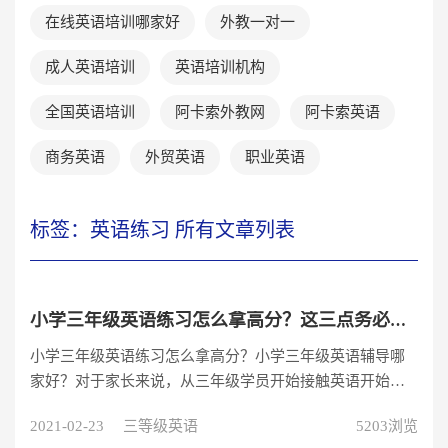
在线英语培训哪家好
外教一对一
成人英语培训
英语培训机构
全国英语培训
阿卡索外教网
阿卡索英语
商务英语
外贸英语
职业英语
标签：英语练习 所有文章列表
小学三年级英语练习怎么拿高分？这三点务必要让学员知道！
小学三年级英语练习怎么拿高分？小学三年级英语辅导哪
家好？对于家长来说，从三年级学员开始接触英语开始，
就非常关注学员的英语成绩。不过小学三年级开始设置英
2021-02-23
三等级英语
5203浏览
语课，由于内容简单，学生的学习热情很高，同学们得高