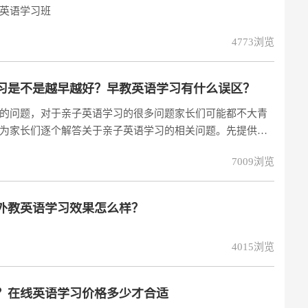
英语学习班
4773浏览
习是不是越早越好？早教英语学习有什么误区？
的问题，对于亲子英语学习的很多问题家长们可能都不大青
为家长们逐个解答关于亲子英语学习的相关问题。先提供一
试听课地址：http://www.acadsoc.com.cn 一、
7009浏览
很多家长都认为让学员在年龄比较小的时候开始亲子英语学习比
外教英语学习效果怎么样？
4015浏览
？在线英语学习价格多少才合适