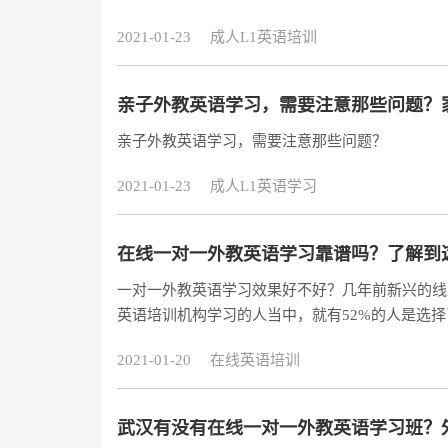
2021-01-23
成人L1英语培训
亲子外教英语学习，需要注意那些问题？
亲子外教英语学习，需要注意那些问题？
2021-01-23
成人L1英语学习
在线一对一外教英语学习靠谱吗？了解到
一对一外教英语学习效果好不好？几年前新兴的线
英语培训机构学习的人当中，就有52%的人是选
学方式，原因有很多种，一个是可能真的不适合自
2021-01-20
在线英语培训
任！而今天就以网上口碑极佳的阿卡索外教网作为
对一的教学模式家长在报名阿卡索外教网一对一培
武汉有没有在线一对一外教英语学习班？