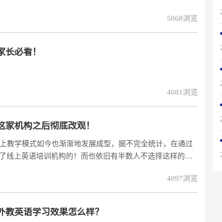
5868浏览
家长必看！
4081浏览
这家机构之后彻底改观！
上教学模式如今也渐渐地发展成型，据不完全统计，在通过
择了线上英语培训机构的！而也依旧有半数人不选择这样的教
己，也有大多数人是因为对这样的培训不是特别了解以及信
4097浏览
参考，一起来看看一对一外教英语学习到底怎么样？一、一
训的时候，
外教英语学习效果怎么样？