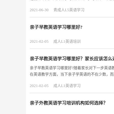
对一学习效果非常的差，然而4G时代的到来
2021-06-30
青成人L5英语学习
亲子早教英语学习哪里好?
2021-02-05
成人L1英语培训
亲子早教英语学习哪里好？家长应该怎么
亲子早教英语学习哪里好?随着家长对下一步英语
在英语教学方面，当下亲子学英语的不在少数，而
处，那家长应该怎么选择亲子英语培训班呢?亲子
2021-02-05
成人L1英语学习
敢开口说出来，亲子时期学习英语，培养良好的听
的语言功能发育还没有完善，母语的阻力也小，英
亲子外教英语学习培训机构如何选择？