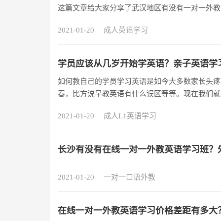
这篇文章给大家分享了武汉地区有没有一对一外教
2021-01-20
成人英语学习
学员应该从几岁开始学英语？亲子英语学
如何教自己的学员学习英语是如今大多数家长头疼
春，比方说早教英语有什么误区等等。现在我们就
个亲子英语学习网站，有兴趣的家长也可以去试试，这是他们的
2021-01-20
成人L1英语学习
家长对亲子英语学习的误区 1.越早接触越好：
较好，学习的时间越长，积
长沙有没有在线一对一外教英语学习班？
2021-01-20
一对一口语外教
在线一对一外教英语学习价格差距有多大