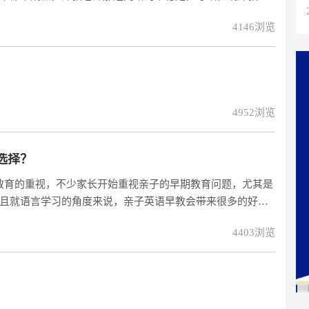
4146浏览
4952浏览
选择？
教育的重视，不少家长开始重视亲子的早期教育问题，尤其是
且就语言学习的角度来说，亲子英语早教会带来很多的好
开始学习英语的好处很多，中国人普遍都害羞，学习英语也不
4403浏览
说读写的习惯，很容易培养亲子的自信表达能力。另外亲子
语口语练习