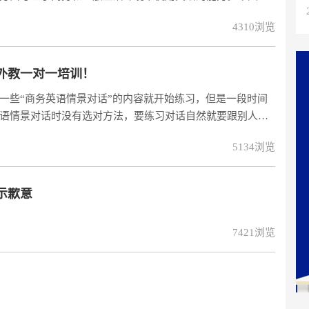
备考的学生们有所帮助!我们都知道备考BEC十分不易，科学
4310浏览
。因此小编在这里为大家分享阿卡索外教网的免费试听课
外教一对一培训！
一些“商务英语情景对话”的内容就开始练习，但是一段时间
语情景对话时没有选对方法，要练习对话自然就要跟别人一
住了，真正要派上用场时也会磕磕巴巴地，倒不如给自己选
5134浏览
一地学习来得有效。商务英语情景对话怎么练？——对课程
解多少?自
示歉意
7421浏览