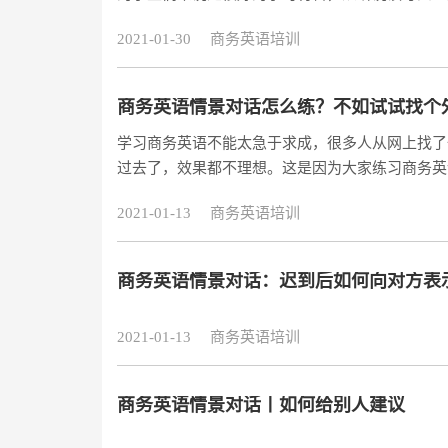
编就分享一篇新编剑桥商务英语的文章，希望对于
2021-01-30
商务英语培训
的学习方式以及自身的努力才能够达到想要的效果
程，专业外教一对一为你制定最适合你的学习方
商务英语情景对话怎么练？不如试试找个
学习商务英语不能太急于求成，很多人从网上找了
过去了，效果都不理想。这是因为大家练习商务英
对一地聊才能起作用，光靠自己背诵句子，就算记
2021-01-13
商务英语培训
报个外教一对一的商务英语培训课程，跟外教一对
的了解和自我英语水平的分析。对于商务英语你了
商务英语情景对话：迟到后如何向对方表
2021-01-13
商务英语培训
商务英语情景对话丨如何给别人建议