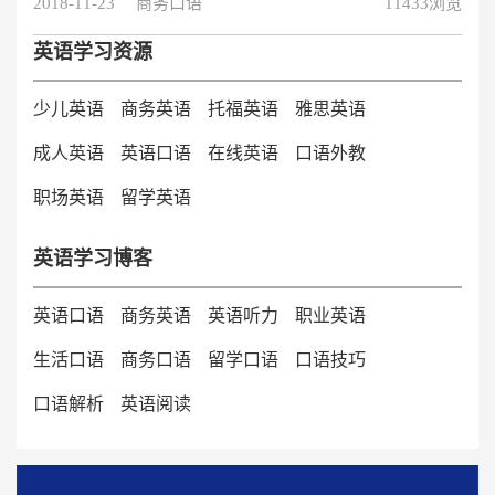
2018-11-23
商务口语
11433浏览
了这些在工作上才会事半功倍就不会出现听不懂客户言论
的现象，能更好的提升自己的职场专业性。下面为大家总
英语学习资源
汇了三种词汇即：贸易价格术语词汇、贸易保险术语、贸
易机构术语词汇，希望对你有所帮助!
少儿英语
商务英语
托福英语
雅思英语
成人英语
英语口语
在线英语
口语外教
职场英语
留学英语
英语学习博客
英语口语
商务英语
英语听力
职业英语
生活口语
商务口语
留学口语
口语技巧
口语解析
英语阅读