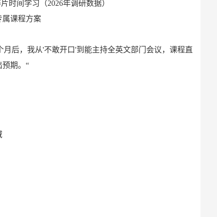
片时间学习（2026年调研数据）
专属课程方案
个月后，我从'不敢开口'到能主持全英文部门会议，课程直
预期。“
域