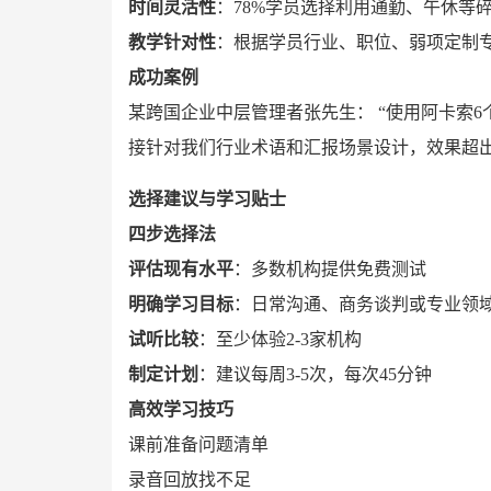
时间灵活性
：78%学员选择利用通勤、午休等碎
教学针对性
：根据学员行业、职位、弱项定制
成功案例
某跨国企业中层管理者张先生： “使用阿卡索6
接针对我们行业术语和汇报场景设计，效果超出
选择建议与学习贴士
四步选择法
评估现有水平
：多数机构提供免费测试
明确学习目标
：日常沟通、商务谈判或专业领
试听比较
：至少体验2-3家机构
制定计划
：建议每周3-5次，每次45分钟
高效学习技巧
课前准备问题清单
录音回放找不足