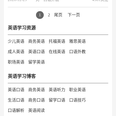
构也是非常重要的，例如外教老师、培训内容、品牌特
色、培训价格等等，对于准备报名英语一对一培训的英语
学习者，具体也可以通过参加免费的外教一对一试听课，
1
2
尾页
下一页
感受外教培训的效果，那么下面就跟大伙说下在线外教一
对一培训的的情况。
英语学习资源
少儿英语
商务英语
托福英语
雅思英语
成人英语
英语口语
在线英语
口语外教
职场英语
留学英语
英语学习博客
英语口语
商务英语
英语听力
职业英语
生活口语
商务口语
留学口语
口语技巧
口语解析
英语阅读