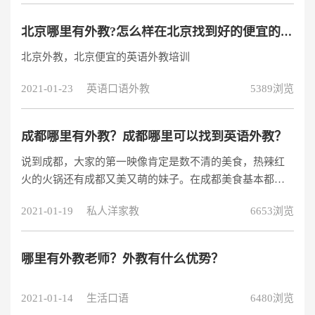
以和外国友人交流的语言，那么今天我就给大家说说我都
是在线上哪个亲子英语培训视频学习英语的，希望对大家
北京哪里有外教?怎么样在北京找到好的便宜的英语外教？
有用。
北京外教，北京便宜的英语外教培训
2021-01-23
英语口语外教
5389浏览
成都哪里有外教？成都哪里可以找到英语外教？
说到成都，大家的第一映像肯定是数不清的美食，热辣红
火的火锅还有成都又美又萌的妹子。在成都美食基本都不
需要找，因为满大街都是。可是对于在成都学习生活工作
2021-01-19
私人洋家教
6653浏览
的人，如果想要学习英语，那就变成了一个难题了。为什
么呢？虽然成都在国内也算是大城市，但是似乎高品质的
英语培训班很少。并且成都的专业英语外教就更少了。想
哪里有外教老师？外教有什么优势？
要在成都学习到纯正地道的英语，提高英语听说读写全面
发展发能力，成为一个难题。那在成都找英语外教，怎样
2021-01-14
生活口语
6480浏览
才能找到专业的经验丰富的呢？成都哪里有外