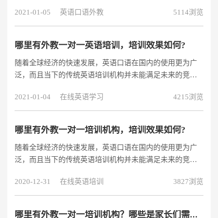
语机构都是首选外教授课，而不同的机构之间
2021-01-05
英语口语外教
5114浏览
哪里有外教一对一英语培训，培训效果如何?
随着全球经济的快速发展，英语口语在国内的使用更为广
泛，而且当下的传统英语培训机构并未能满足未来的竞争
需求，从而有越来越多的人开始学习英语，但大部分人的
2021-01-04
在线英语学习
4215浏览
英语相当不标准，因此为了不让学员重蹈覆辙，越来越多
的家长也意识到了英语外教学习，以及外教一对一培训的
重要性，那么哪里有外教一对一英语培训，培训效果如何?
哪里有外教一对一培训机构，培训效果如何?
随着全球经济的快速发展，英语口语在国内的使用更为广
泛，而且当下的传统英语培训机构并未能满足未来的竞争
需求，从而有越来越多的人开始学习英语，但大部分人的
2020-12-31
在线英语培训
3827浏览
英语相当不标准，因此为了不让学员重蹈覆辙，越来越多
的家长也意识到了英语外教学习，以及外教一对一培训的
重要性，那么哪里有外教一对一培训机构，培训效果如
哪里有外教一对一培训机构？哪些是家长们需要注意的？