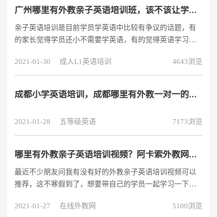
广州哪里有外教亲子英语培训班，该不该让学员上亲子英语培训好呢？
亲子英语培训是目前学员学英语中比较有争议的话题，有
的家长觉得学员还小不需要学英语，有的觉得英语学习就
要从小开始抓起，在广州外教亲子英语培训班也随之受到
2021-01-30
成人L1英语培训
4643浏览
关注，广州外教亲子英语培训班哪里有？究竟该不该让学
员去上？这些问题是少家长的疑问，本文为大家讲讲学员
到底需不需要报外教亲子英语培训班。一、在广州外教亲
成都小学英语培训，成都哪里有外教一对一的小学英语培训？
子英语培训班该不该让学员去上 在广州学员需要报外教亲
子英语培训班吗，首先我们要知道学员学英语的年龄段几
2021-01-28
五等级英语
7173浏览
岁开始学英语比较合适。有教育学家指出，
哪里有外教亲子英语培训视频？阿卡索外教网怎么样？
最近不少朋友问我有没有好的外教亲子英语培训视频可以
推荐，这不寒假到了，想要带自己的学员一起学习一下英
语知识。尤其是英语现在对我们生活来说也是很重要的一
2021-01-27
在线外教网
5100浏览
门课程，很多公司都需要会说英语，而且英语也是一门可