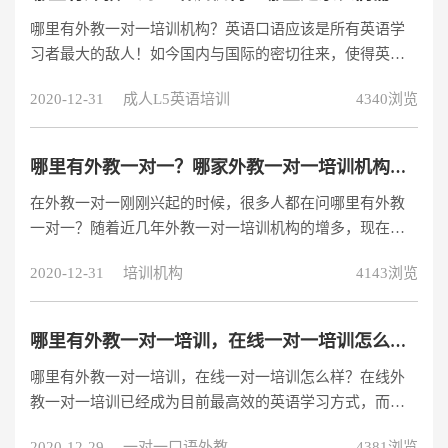
何？
哪里有外教一对一培训机构？英语口语应该是所有英语学
习者最大的敌人！如今国内与国际的密切往来，使得英语
口语在生活亦或者工作中都应用广泛！而学校更注重于应
2020-12-31
成人L5英语培训
4340浏览
试的培养，很多培训机构也只是让学员提高考试成绩而非
整体英语水平的提升！而如今很多年轻的家长也意识到了
这样的问题，都会选择一对一外教培训来提升学员全面的
哪里有外教一对一？哪家外教一对一培训机构效果最好？
英语能力！那么这样的外教一对一培训哪里有？哪家比较
在外教一对一刚刚兴起的时候，很多人都在问哪里有外教
好呢？小编作为英语学习的过来人，跟大家说一下，目前
一对一？随着近几年外教一对一培训机构的增多，现在大
市面上亲子外教一对一培训比较靠前的阿卡索
家只会问哪里有好的外教一对一，因为现在遍地都是外教
2020-12-31
培训机构
4143浏览
一对一培训机构的广告，每家机构都有各自的教学特点，
面对众多的机构，没有经验的人都不知道应该如何下手。
哪里有外教一对一培训，在线一对一培训怎么样？
哪里有外教一对一培训，在线一对一培训怎么样？在线外
教一对一培训已经成为目前最高效的英语学习方式，而且
通过一对一培训的效果更加的高效，而且选择外教培训机
2020-12-29
一对一口语外教
4381浏览