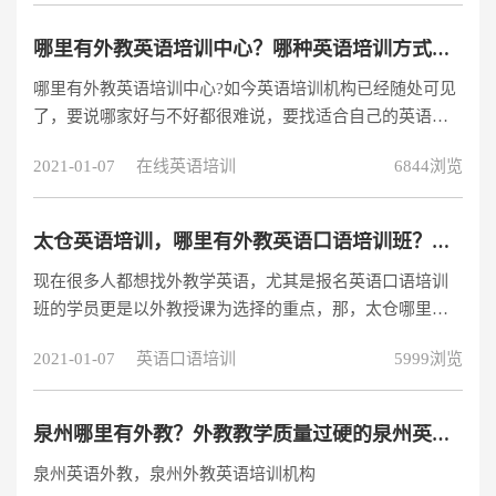
哪里有外教英语培训中心？哪种英语培训方式更好？
哪里有外教英语培训中心?如今英语培训机构已经随处可见
了，要说哪家好与不好都很难说，要找适合自己的英语机
构，一下子要确定好也没有那么快。照外教学习英语优势
2021-01-07
在线英语培训
6844浏览
是蛮多的，有线上英语也有线下英语，哪种是适合自己的
呢?
太仓英语培训，哪里有外教英语口语培训班？贵吗？
现在很多人都想找外教学英语，尤其是报名英语口语培训
班的学员更是以外教授课为选择的重点，那，太仓哪里有
外教英语口语培训班呢？找外教英语口语培训班，目前国
2021-01-07
英语口语培训
5999浏览
内有两种途径可以找到，第一种就是传统的线下英语培训
机构，另一种是最近几年开始兴起的在线英语教学平台。
哪个更好呢？外教英语口语培训班—对比师资在线外教英
泉州哪里有外教？外教教学质量过硬的泉州英语外教推荐
语口语培训班的第一好处就是师资，找英语培训机构我们
泉州英语外教，泉州外教英语培训机构
得先从机构的师资水平来分析，据了解，目前多数在线英