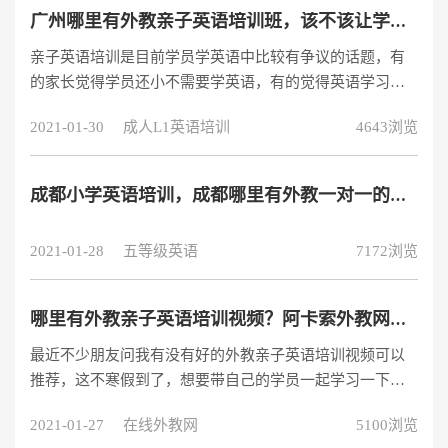
广州哪里有外教亲子英语培训班，该不该让学员上亲子英语培训好呢？
亲子英语培训是目前学员学英语中比较有争议的话题，有
的家长觉得学员还小不需要学英语，有的觉得英语学习就
要从小开始抓起，在广州外教亲子英语培训班也随之受到
2021-01-30
成人L1英语培训
4643浏览
关注，广州外教亲子英语培训班哪里有？究竟该不该让学
员去上？这些问题是少家长的疑问，本文为大家讲讲学员
到底需不需要报外教亲子英语培训班。一、在广州外教亲
成都小学英语培训，成都哪里有外教一对一的小学英语培训？
子英语培训班该不该让学员去上 在广州学员需要报外教亲
子英语培训班吗，首先我们要知道学员学英语的年龄段几
2021-01-28
五等级英语
7172浏览
岁开始学英语比较合适。有教育学家指出，
哪里有外教亲子英语培训视频？阿卡索外教网怎么样？
最近不少朋友问我有没有好的外教亲子英语培训视频可以
推荐，这不寒假到了，想要带自己的学员一起学习一下英
语知识。尤其是英语现在对我们生活来说也是很重要的一
2021-01-27
在线外教网
5100浏览
门课程，很多公司都需要会说英语，而且英语也是一门可