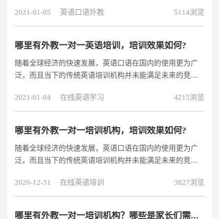
语机构都是首选外教授课，而不同的机构之间
2021-01-05
英语口语外教
5114浏览
哪里有外教一对一英语培训，培训效果如何?
随着全球经济的快速发展，英语口语在国内的使用更为广
泛，而且当下的传统英语培训机构并未能满足未来的竞争
需求，从而有越来越多的人开始学习英语，但大部分人的
2021-01-04
在线英语学习
4215浏览
英语相当不标准，因此为了不让学员重蹈覆辙，越来越多
的家长也意识到了英语外教学习，以及外教一对一培训的
重要性，那么哪里有外教一对一英语培训，培训效果如何?
哪里有外教一对一培训机构，培训效果如何?
随着全球经济的快速发展，英语口语在国内的使用更为广
泛，而且当下的传统英语培训机构并未能满足未来的竞争
需求，从而有越来越多的人开始学习英语，但大部分人的
2020-12-31
在线英语培训
3827浏览
英语相当不标准，因此为了不让学员重蹈覆辙，越来越多
的家长也意识到了英语外教学习，以及外教一对一培训的
重要性，那么哪里有外教一对一培训机构，培训效果如
哪里有外教一对一培训机构？哪些是家长们需要注意的？