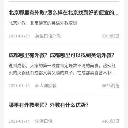
以和外国友人交流的语言，那么今天我就给大家说说我都
是在线上哪个亲子英语培训视频学习英语的，希望对大家
北京哪里有外教?怎么样在北京找到好的便宜的英语外教？
有用。
北京外教，北京便宜的英语外教培训
2021-01-23
英语口语外教
5389浏览
成都哪里有外教？成都哪里可以找到英语外教？
说到成都，大家的第一映像肯定是数不清的美食，热辣红
火的火锅还有成都又美又萌的妹子。在成都美食基本都不
需要找，因为满大街都是。可是对于在成都学习生活工作
2021-01-19
私人洋家教
6653浏览
的人，如果想要学习英语，那就变成了一个难题了。为什
么呢？虽然成都在国内也算是大城市，但是似乎高品质的
英语培训班很少。并且成都的专业英语外教就更少了。想
哪里有外教老师？外教有什么优势？
要在成都学习到纯正地道的英语，提高英语听说读写全面
发展发能力，成为一个难题。那在成都找英语外教，怎样
2021-01-14
生活口语
6480浏览
才能找到专业的经验丰富的呢？成都哪里有外