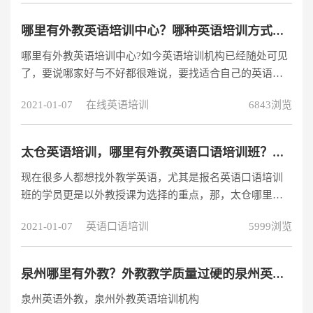
哪里有外教英语培训中心？哪种英语培训方式更好？
哪里有外教英语培训中心?如今英语培训机构已经随处可见
了，要说哪家好与不好都很难说，要找适合自己的英语机
构，一下子要确定好也没有那么快。照外教学习英语优势
2021-01-07
在线英语培训
6843浏览
是蛮多的，有线上英语也有线下英语，哪种是适合自己的
呢?
太仓英语培训，哪里有外教英语口语培训班？贵吗？
现在很多人都想找外教学英语，尤其是报名英语口语培训
班的学员更是以外教授课为选择的重点，那，太仓哪里有
外教英语口语培训班呢？找外教英语口语培训班，目前国
2021-01-07
英语口语培训
5999浏览
内有两种途径可以找到，第一种就是传统的线下英语培训
机构，另一种是最近几年开始兴起的在线英语教学平台。
哪个更好呢？外教英语口语培训班—对比师资在线外教英
泉州哪里有外教？外教教学质量过硬的泉州英语外教推荐
语口语培训班的第一好处就是师资，找英语培训机构我们
泉州英语外教，泉州外教英语培训机构
得先从机构的师资水平来分析，据了解，目前多数在线英