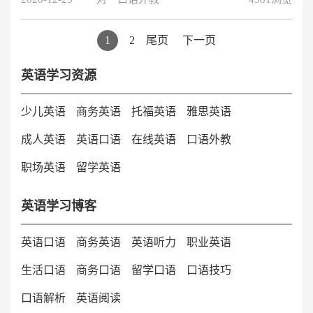
构也是非常重要的，例如外教老师、培训内容、品牌特
色、培训价格等等，对于准备报名英语一对一培训的英语
学习者，具体也可以通过参加免费的外教一对一试听课，
1
2
尾页
下一页
感受外教培训的效果，那么下面就跟大伙说下在线外教一
对一培训的的情况。
英语学习资源
少儿英语
商务英语
托福英语
雅思英语
成人英语
英语口语
在线英语
口语外教
职场英语
留学英语
英语学习博客
英语口语
商务英语
英语听力
职业英语
生活口语
商务口语
留学口语
口语技巧
口语解析
英语阅读