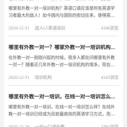
何？
哪里有外教一对一培训机构？英语口语应该是所有英语学
习者最大的敌人！如今国内与国际的密切往来，使得英语
口语在生活亦或者工作中都应用广泛！而学校更注重于应
2020-12-31
成人L5英语培训
4340浏览
试的培养，很多培训机构也只是让学员提高考试成绩而非
整体英语水平的提升！而如今很多年轻的家长也意识到了
这样的问题，都会选择一对一外教培训来提升学员全面的
哪里有外教一对一？哪家外教一对一培训机构效果最好？
英语能力！那么这样的外教一对一培训哪里有？哪家比较
在外教一对一刚刚兴起的时候，很多人都在问哪里有外教
好呢？小编作为英语学习的过来人，跟大家说一下，目前
一对一？随着近几年外教一对一培训机构的增多，现在大
市面上亲子外教一对一培训比较靠前的阿卡索
家只会问哪里有好的外教一对一，因为现在遍地都是外教
2020-12-31
培训机构
4143浏览
一对一培训机构的广告，每家机构都有各自的教学特点，
面对众多的机构，没有经验的人都不知道应该如何下手。
哪里有外教一对一培训，在线一对一培训怎么样？
哪里有外教一对一培训，在线一对一培训怎么样？在线外
教一对一培训已经成为目前最高效的英语学习方式，而且
通过一对一培训的效果更加的高效，而且选择外教培训机
2020-12-29
一对一口语外教
4381浏览