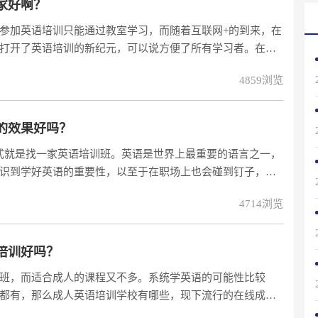
家好啊？
参加英语培训只能通过教室学习，而随着互联网+的到来，在
打开了英语培训的新纪元，可以说方便了所有学习者。在线
多学员的认可，他的效果也比传统的英语培训方式还要好。
4859浏览
的效果好吗？
式就是找一家英语培训班。英语是世界上最重要的语言之一，
识到学好英语的重要性，以至于在职场上也会碰到钉子，知
在线英语是最方便的，不管任何时候都可以学习。
4714浏览
培训好吗？
班，而适合成人的课程又不多。系统学英语的可能性比较
都有，那么成人英语培训学校有哪些，现下流行的在线成人