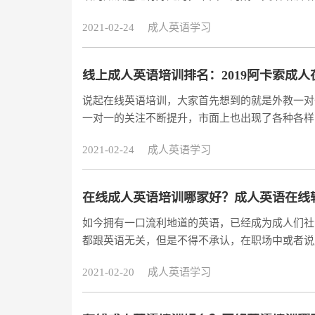
在众多的机构当中，阿卡索外教网的线上英语课程
2021-02-24
成人英语学习
绍。成人英语培训，需要的是一种纯正的语言学习
体机构找到适合自己的成人英语培训课程并不容易
线上成人英语培训排名：2019阿卡索成
说起在线英语培训，大家首先想到的就是外教一对
一对一的关注不断提升，市面上也出现了各种各样
关于2019线上成人英语培训排名哪家好？今天
2021-02-24
成人英语学习
英语好。我们可以看出当下外教英语培训市场乱象
构只在乎利益，不惜聘用无教学资格和经验的外教
在线成人英语培训哪家好？成人英语在线
如今拥有一口流利地道的英语，已经成为成人们社
都跟英语无关，但是不得不承认，在职场中或者说
学好。而近年来真人外教在线平台异常火爆，通过在
2021-02-20
成人英语学习
与外教老师真人互动学英语，对于平时工作比较忙
间以及空间上对成人的限制。那么，在线成人英语