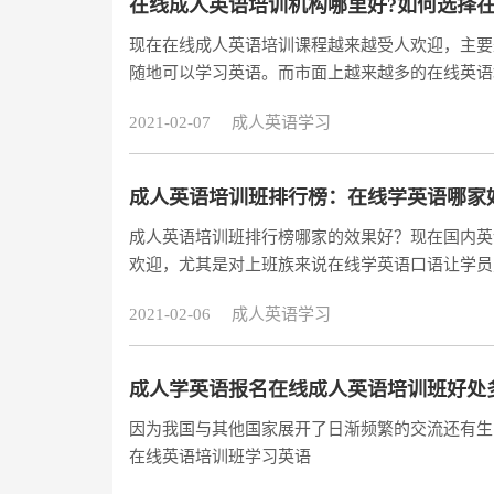
在线成人英语培训机构哪里好?如何选择在
现在在线成人英语培训课程越来越受人欢迎，主要
随地可以学习英语。而市面上越来越多的在线英语
语培训机构。还对选择机构毫无头绪的伙伴们不要
2021-02-07
成人英语学习
听了才能知道是不是自己真的需要的，说不定对你
https://www.acadsoc.com.cn/lps/fq.htm(买课分期
成人英语培训班排行榜：在线学英语哪家
成人英语培训班排行榜哪家的效果好？现在国内英
欢迎，尤其是对上班族来说在线学英语口语让学员
大的帮助。而目前成人英语培训班排行榜中，究竟
2021-02-06
成人英语学习
接纳在线学英语这种方式之后，国内的在线英语培
市场鱼龙混杂。要想选出靠谱的成人英语培训班排
成人学英语报名在线成人英语培训班好处
因为我国与其他国家展开了日渐频繁的交流还有生
在线英语培训班学习英语