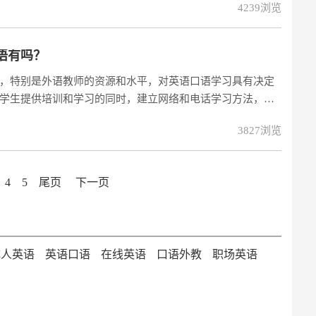
4239浏览
语有吗？
，特别是外语教师的资源和水平，对英语口语学习具有决定
学生提供培训和学习的同时，建立网络和电话学习方法，在
帮助的人提供帮助。尤其是在线成人口语培训的学习内容，
3827浏览
得。
4
5
尾页
下一页
成人英语
英语口语
在线英语
口语外教
职场英语