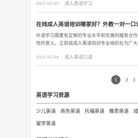
2021-02-05
成人英语学习
在线成人英语培训哪家好？外教一对一口
外语学习需要有足够的专业水平和完善的服务合作
性的意义。立刻说成人英语培训专业组织在为广大
国际上最好的教师条件下，利用网络为更多的需要
2021-02-04
成人英语口语
很多成年人也特别喜欢，作为外教课的最佳答案值
1
2
3
英语学习资源
少儿英语
商务英语
托福英语
雅思英语
留学英语