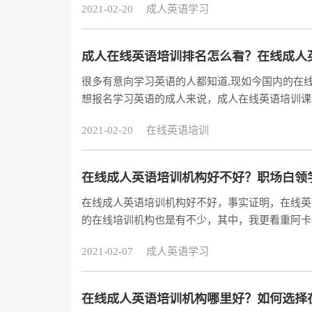
2021-02-20
成人英语学习
成人在线英语培训排名怎么看？在线成人
很多有意向学习英语的人都知道,现如今国内的在
想报名学习英语的成人来说，成人在线英语培训课
会找成人在线英语培训排名来做参考，不过即便有
2021-02-20
在线英语培训
么利用成人在线英语培训排名的了,只要选对方法
的,注重质量的机构的。北上广深的英语培训机构
在线成人英语培训机构好不好？职场白领
在线成人英语培训机构好不好，事实证明，在线英
的在线培训机构也是有不少，其中，我更看重阿卡
布完成亿元级 C1 轮融资，这也是资本对于线上
2021-02-07
成人英语学习
加大优秀外教的招聘力度，提高英美外教比例；研
加内容互动与课堂学习的趣味性；提升用户体验和
在线成人英语培训机构哪里好？如何选择