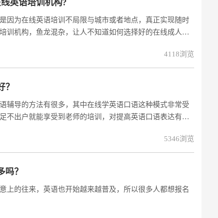
线英语培训机构?
是因为在线英语培训不局限与城市或者地点，真正实现随时
培训机构，鱼龙混杂，让人不知道如何选择好的在线成人英
急，在这里为你们分享一下阿卡索的免费试听课程，只有试
4118浏览
来说是一个意外的惊喜哦：
好？
语辅导的方法有很多，其中在线学英语口语这种模式非常受
足不出户就能享受到老师的培训，对提高英语口语表达有很
哪个机构的在线学英语的课程效果好一些呢？自从大家开始
5346浏览
训机构也如雨后春笋一般一茬又一茬地出现。在线英语培训
行榜还需多方
多吗？
意上的往来，英语也开始越来越普及，所以很多人都想报名