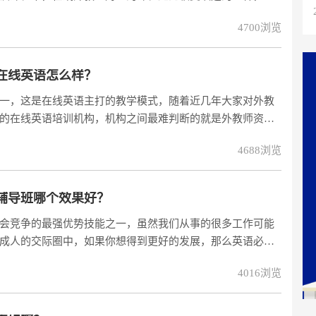
似乎更受关注，那么究竟效果如何呢？本文来为您详细介
4700浏览
环境，并且对教员的口语发音要求也是比较高的，要想在实
，一来实体机构
人在线英语怎么样？
一，这是在线英语主打的教学模式，随着近几年大家对外教
的在线英语培训机构，机构之间最难判断的就是外教师资。
我们就着重从机构的师资方面入手，看看到底选哪个机构报名学
4688浏览
，竞争激烈，导致机构专业外教师资供应不足，部分无量机
上课，十
辅导班哪个效果好？
会竞争的最强优势技能之一，虽然我们从事的很多工作可能
成人的交际圈中，如果你想得到更好的发展，那么英语必须
线英语培训，成人们只需打开电脑/iPad/手机，就能够隔空
4016浏览
碌的成人而言，这种新的学习方式破除了英语培训课程在时
培训