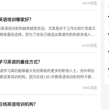
4454浏览
英语培训哪家好？
线英语培训机构越来越受欢迎，尤其是对于工作比较忙但是又
程是最佳选择。而为了给自己挑选出靠谱的机构很多成人都
排名做参考，机构的数量还是挺多的，这个就要看大家是怎
4109浏览
还是可以能踢出去一些只是花里胡哨打广告的,推荐一些比较好
挺火的
学习英语的最佳方式？
语学习真的能够最大化的帮助的更多的职场人士，另外现在
索这家培训机构，因为在线1对1外教英语培训机构阿卡索宣
英语培训机构的认可。据了解，阿卡索此次融资的目的是为了
3986浏览
究及开发根据CSE（中国英语等级量表）各水平的课程，增
服务满意度。
在线英语培训机构？